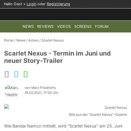
Hallo Gast »
Login
oder
Registrierung
NEWS
REVIEWS
VIDEOS
SCREENS
FORUM
TOP-THEMEN:
COD: MODERN WARFARE 4
HALO: CAMPAI
Portal
/
News
/
Action
/
Scarlet Nexus
Scarlet Nexus - Termin im Juni und
neuer Story-Trailer
von Marc Friedrichs
18.03.2021, 17:00 Uhr
Bild aus der "Scarlet Nexus"-Galerie
Wie Bandai Namco mitteilt, wird "Scarlet Nexus" am 25. Juni