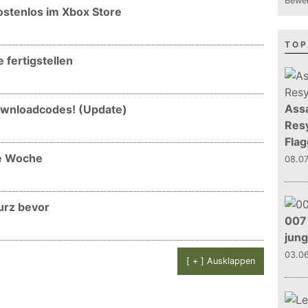
Bewer
ostenlos im Xbox Store
TOP
 fertigstellen
Assa
ownloadcodes! (Update)
Resy
Flag
e Woche
08.0
urz bevor
007 
jun
03.0
[ + ] Ausklappen