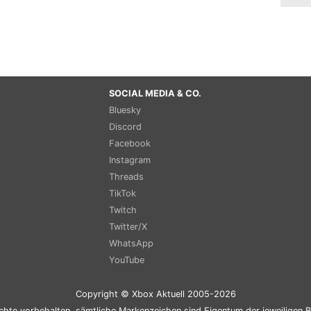
SOCIAL MEDIA & CO.
Bluesky
Discord
Facebook
Instagram
Threads
TikTok
Twitch
Twitter/X
WhatsApp
YouTube
Copyright © Xbox Aktuell 2005-2026
chte vorbehalten, sämtliche Markenzeichen sind Eigentum der jeweiligen B