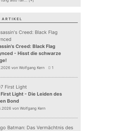
tung also fair
...
[+]
 ARTIKEL
ssin's Creed: Black Flag
nced - Hisst die schwarze
ge!
7.2026
von Wolfgang Kern
1
First Light - Die Leiden des
gen Bond
6.2026
von Wolfgang Kern