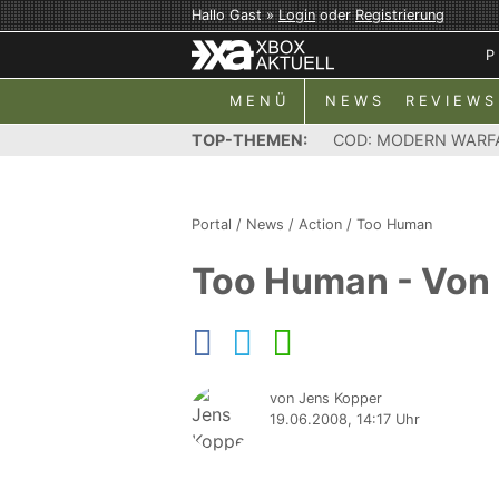
Hallo Gast »
Login
oder
Registrierung
P
MENÜ
NEWS
REVIEWS
TOP-THEMEN:
COD: MODERN WARF
Portal
/
News
/
Action
/
Too Human
Too Human - Von
von Jens Kopper
19.06.2008, 14:17 Uhr