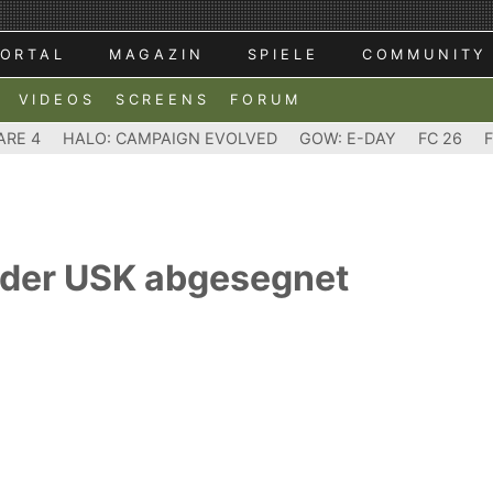
ORTAL
MAGAZIN
SPIELE
COMMUNITY
VIDEOS
SCREENS
FORUM
ARE 4
HALO: CAMPAIGN EVOLVED
GOW: E-DAY
FC 26
 der USK abgesegnet