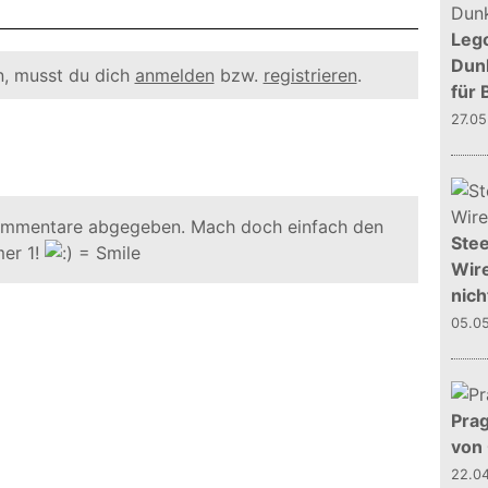
Leg
Dunk
, musst du dich
anmelden
bzw.
registrieren
.
für 
27.0
ommentare abgegeben. Mach doch einfach den
Stee
er 1!
Wire
nich
05.0
Prag
von
22.0