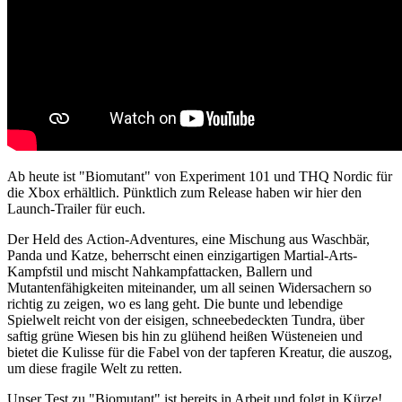
Ab heute ist "Biomutant" von Experiment 101 und THQ Nordic für
die Xbox erhältlich. Pünktlich zum Release haben wir hier den
Launch-Trailer für euch.
Der Held des Action-Adventures, eine Mischung aus Waschbär,
Panda und Katze, beherrscht einen einzigartigen Martial-Arts-
Kampfstil und mischt Nahkampfattacken, Ballern und
Mutantenfähigkeiten miteinander, um all seinen Widersachern so
richtig zu zeigen, wo es lang geht. Die bunte und lebendige
Spielwelt reicht von der eisigen, schneebedeckten Tundra, über
saftig grüne Wiesen bis hin zu glühend heißen Wüsteneien und
bietet die Kulisse für die Fabel von der tapferen Kreatur, die auszog,
um diese fragile Welt zu retten.
Unser Test zu "Biomutant" ist bereits in Arbeit und folgt in Kürze!