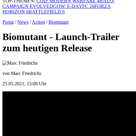
TOP-THEMEN:
COD: MODERN WARFARE 4
HALO:
CAMPAIGN EVOLVED
GOW: E-DAY
FC 26
FORZA
HORIZON 6
BATTLEFIELD 6
Portal
/
News
/
Action
/
Biomutant
Biomutant - Launch-Trailer
zum heutigen Release
von Marc Friedrichs
25.05.2021, 15:08 Uhr