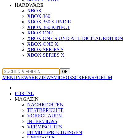
HARDWARE
XBOX
XBOX 360
XBOX 360 S UND E
XBOX 360 KINECT
XBOX ONE
XBOX ONE S UND ALL-DIGITAL EDITION
XBOX ONE X
XBOX SERIES S
XBOX SERIES X
OK
MENÜ
NEWS
REVIEWS
VIDEOS
SCREENS
FORUM
PORTAL
MAGAZIN
NACHRICHTEN
TESTBERICHTE
VORSCHAUEN
INTERVIEWS
VERMISCHTES
FILMBESPRECHUNGEN
UMFRAGEN