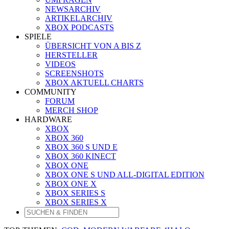
NEWSARCHIV
ARTIKELARCHIV
XBOX PODCASTS
SPIELE
ÜBERSICHT VON A BIS Z
HERSTELLER
VIDEOS
SCREENSHOTS
XBOX AKTUELL CHARTS
COMMUNITY
FORUM
MERCH SHOP
HARDWARE
XBOX
XBOX 360
XBOX 360 S UND E
XBOX 360 KINECT
XBOX ONE
XBOX ONE S UND ALL-DIGITAL EDITION
XBOX ONE X
XBOX SERIES S
XBOX SERIES X