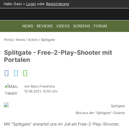
Hallo Gast »
Login
oder
Registrierung
NEWS
REVIEWS
VIDEOS
SCREENS
FORUM
TOP-THEMEN:
COD: MODERN WARFARE 4
HALO: CAMPAI
Portal
/
News
/
Action
/
Splitgate
Splitgate - Free-2-Play-Shooter mit
Portalen
von Marc Friedrichs
15.06.2021, 10:55 Uhr
Bild aus der "Splitgate"-Galerie
Mit "Splitgate" erwartet uns im Juli ein Free-2-Play-Shooter,