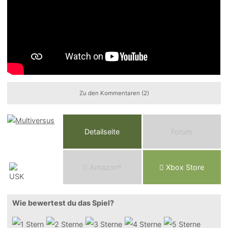
Zu den Kommentaren (2)
Detailseite
Forum
Am
a
z
o
n*
Xbox
Store
Wie bewertest du das Spiel?