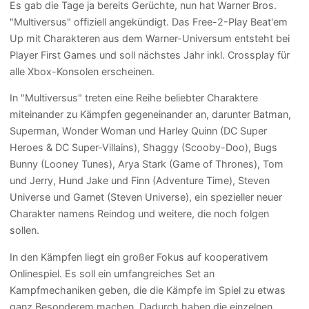
Es gab die Tage ja bereits Gerüchte, nun hat Warner Bros.
"Multiversus" offiziell angekündigt. Das Free-2-Play Beat'em
Up mit Charakteren aus dem Warner-Universum entsteht bei
Player First Games und soll nächstes Jahr inkl. Crossplay für
alle Xbox-Konsolen erscheinen.
In "Multiversus" treten eine Reihe beliebter Charaktere
miteinander zu Kämpfen gegeneinander an, darunter Batman,
Superman, Wonder Woman und Harley Quinn (DC Super
Heroes & DC Super-Villains), Shaggy (Scooby-Doo), Bugs
Bunny (Looney Tunes), Arya Stark (Game of Thrones), Tom
und Jerry, Hund Jake und Finn (Adventure Time), Steven
Universe und Garnet (Steven Universe), ein spezieller neuer
Charakter namens Reindog und weitere, die noch folgen
sollen.
In den Kämpfen liegt ein großer Fokus auf kooperativem
Onlinespiel. Es soll ein umfangreiches Set an
Kampfmechaniken geben, die die Kämpfe im Spiel zu etwas
ganz Besonderem machen. Dadurch haben die einzelnen