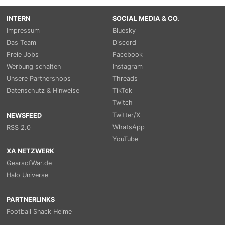
INTERN
SOCIAL MEDIA & CO.
Impressum
Bluesky
Das Team
Discord
Freie Jobs
Facebook
Werbung schalten
Instagram
Unsere Partnershops
Threads
Datenschutz & Hinweise
TikTok
Twitch
Twitter/X
NEWSFEED
WhatsApp
RSS 2.0
YouTube
XA NETZWERK
GearsofWar.de
Halo Universe
PARTNERLINKS
Football Snack Helme