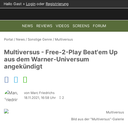
Hallo Gast »
Login
oder
Registrierung
NEWS
REVIEWS
VIDEOS
SCREENS
FORUM
TOP-THEMEN:
COD: MODERN WARFARE 4
HALO: CAMPAI
Portal
/
News
/
Sonstige Genre
/
Multiversus
Multiversus - Free-2-Play Beat'em Up
aus dem Warner-Universum
angekündigt
von Marc Friedrichs
18.11.2021, 16:58 Uhr
2
Bild aus der "Multiversus"-Galerie