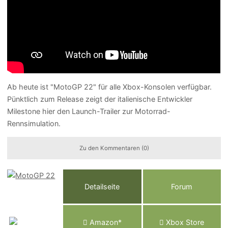
Ab heute ist "MotoGP 22" für alle Xbox-Konsolen verfügbar.
Pünktlich zum Release zeigt der italienische Entwickler
Milestone hier den Launch-Trailer zur Motorrad-
Rennsimulation.
Zu den Kommentaren (0)
Detailseite
Forum
Am
a
z
o
n*
Xbox
Store