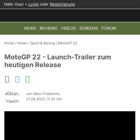
Hallo Gast »
Login
oder
Registrierung
NEWS
REVIEWS
VIDEOS
SCREENS
FORUM
TOP-THEMEN:
COD: MODERN WARFARE 4
HALO: CAMPAI
Portal
/
News
/
Sport & Racing
/
MotoGP 22
MotoGP 22 - Launch-Trailer zum
heutigen Release
von Marc Friedrichs
21.04.2022, 11:32 Uhr