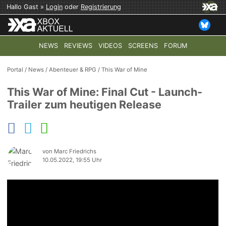
Hallo Gast »
Login
oder
Registrierung
NEWS
REVIEWS
VIDEOS
SCREENS
FORUM
TOP-THEMEN:
COD: MODERN WARFARE 4
HALO: CAMPAI
Portal
/
News
/
Abenteuer & RPG
/
This War of Mine
This War of Mine: Final Cut - Launch-
Trailer zum heutigen Release
von Marc Friedrichs
10.05.2022, 19:55 Uhr