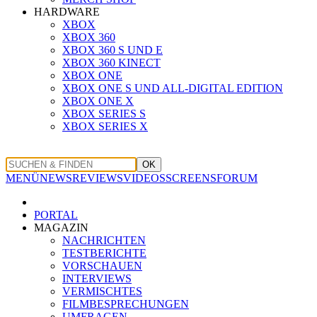
HARDWARE
XBOX
XBOX 360
XBOX 360 S UND E
XBOX 360 KINECT
XBOX ONE
XBOX ONE S UND ALL-DIGITAL EDITION
XBOX ONE X
XBOX SERIES S
XBOX SERIES X
OK
MENÜ
NEWS
REVIEWS
VIDEOS
SCREENS
FORUM
PORTAL
MAGAZIN
NACHRICHTEN
TESTBERICHTE
VORSCHAUEN
INTERVIEWS
VERMISCHTES
FILMBESPRECHUNGEN
UMFRAGEN