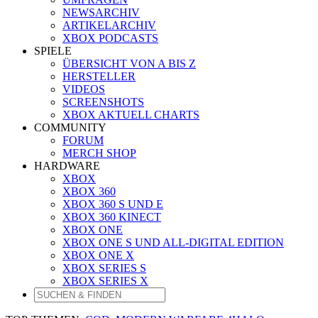
NEWSARCHIV
ARTIKELARCHIV
XBOX PODCASTS
SPIELE
ÜBERSICHT VON A BIS Z
HERSTELLER
VIDEOS
SCREENSHOTS
XBOX AKTUELL CHARTS
COMMUNITY
FORUM
MERCH SHOP
HARDWARE
XBOX
XBOX 360
XBOX 360 S UND E
XBOX 360 KINECT
XBOX ONE
XBOX ONE S UND ALL-DIGITAL EDITION
XBOX ONE X
XBOX SERIES S
XBOX SERIES X