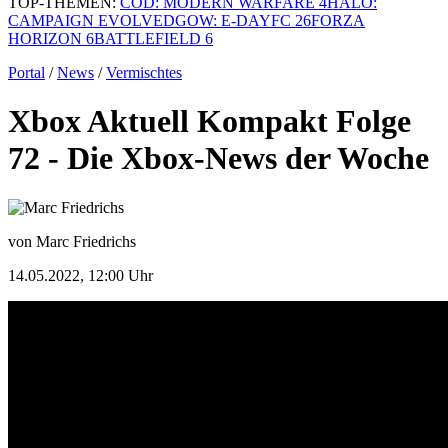
TOP-THEMEN:
COD: MODERN WARFARE 4
HALO:
CAMPAIGN EVOLVED
GOW: E-DAY
FC 26
FORZA
HORIZON 6
BATTLEFIELD 6
Portal
/
News
/
Vermischtes
Xbox Aktuell Kompakt Folge
72 - Die Xbox-News der Woche
von Marc Friedrichs
14.05.2022, 12:00 Uhr