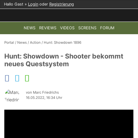
Hallo Gast »
Login
oder
Registrierung
NEWS
REVIEWS
VIDEOS
SCREENS
FORUM
TOP-THEMEN:
COD: MODERN WARFARE 4
HALO: CAMPAI
Portal
/
News
/
Action
/
Hunt: Showdown 1896
Hunt: Showdown - Shooter bekommt
neues Questsystem
von Marc Friedrichs
16.05.2022, 16:34 Uhr