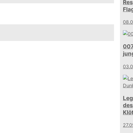
Res
Fla
08.0
007
jun
03.
Leg
des
Klö
27.0