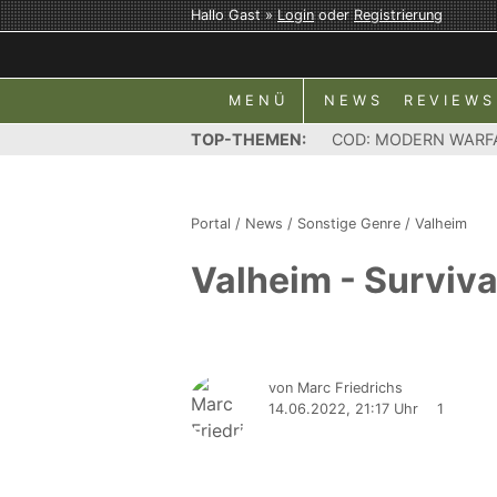
Hallo Gast »
Login
oder
Registrierung
MENÜ
NEWS
REVIEWS
TOP-THEMEN:
COD: MODERN WARF
Portal
/
News
/
Sonstige Genre
/
Valheim
Valheim - Surviva
von Marc Friedrichs
14.06.2022, 21:17 Uhr
1