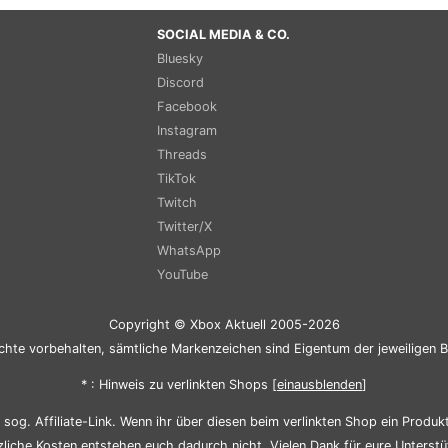
SOCIAL MEDIA & CO.
Bluesky
Discord
Facebook
Instagram
Threads
TikTok
Twitch
Twitter/X
WhatsApp
YouTube
Copyright © Xbox Aktuell 2005-2026
chte vorbehalten, sämtliche Markenzeichen sind Eigentum der jeweiligen B
* : Hinweis zu verlinkten Shops [
ein
aus
blenden
]
sog. Affiliate-Link. Wenn ihr über diesen beim verlinkten Shop ein Produkt 
zliche Kosten entstehen euch dadurch nicht. Vielen Dank für eure Unterstü