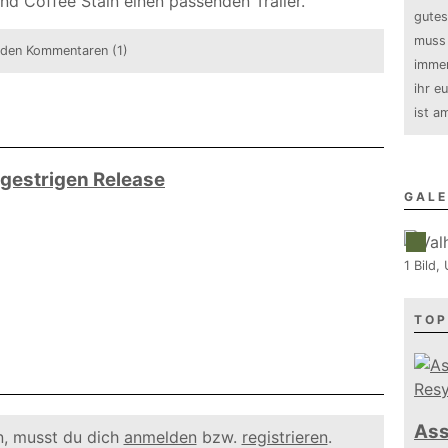
nd Coffee Stain einen passenden Trailer.
gutes
muss 
 den Kommentaren (1)
immer
ihr e
ist a
 gestrigen Release
GALE
1 Bild
TOP
Ass
, musst du dich
anmelden
bzw.
registrieren
.