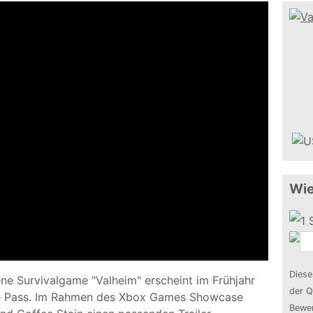
Wie
Diese
ene Survivalgame "Valheim" erscheint im Frühjahr
der Q
e Pass. Im Rahmen des Xbox Games Showcase
Bewer