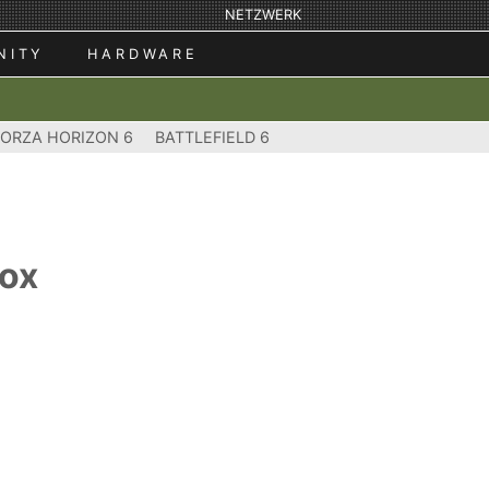
NETZWERK
NITY
HARDWARE
FORZA HORIZON 6
BATTLEFIELD 6
box