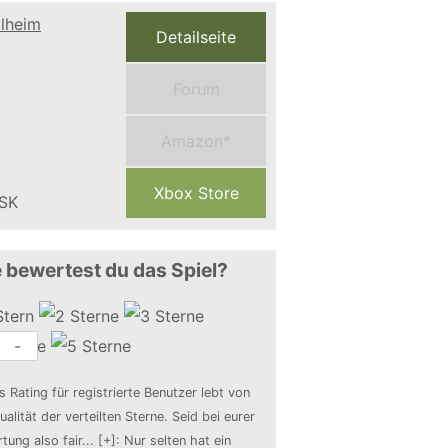
Detailseite
Forum
Amazon*
Xbox Store
 bewertest du das Spiel?
-
s Rating für registrierte Benutzer lebt von
ualität der verteilten Sterne. Seid bei eurer
tung also fair
...
[+]
: Nur selten hat ein