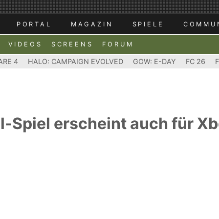
PORTAL
MAGAZIN
SPIELE
COMMU
VIDEOS
SCREENS
FORUM
ARE 4
HALO: CAMPAIGN EVOLVED
GOW: E-DAY
FC 26
l-Spiel erscheint auch für X