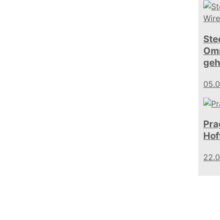
Ste
Omn
geh
05.
Pra
Hof
22.