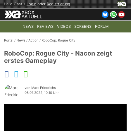
Hallo Gast »
Login
oder
Registrierung
NEWS
REVIEWS
VIDEOS
SCREENS
FORUM
TOP-THEMEN:
COD: MODERN WARFARE 4
HALO: CAMPAI
Portal
/
News
/
Action
/
RoboCop: Rogue City
RoboCop: Rogue City - Nacon zeigt
erstes Gameplay
von Marc Friedrichs
08.07.2022, 10:10 Uhr