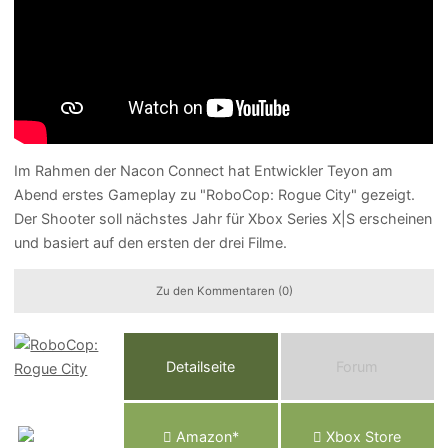
Im Rahmen der Nacon Connect hat Entwickler Teyon am
Abend erstes Gameplay zu "RoboCop: Rogue City" gezeigt.
Der Shooter soll nächstes Jahr für Xbox Series X|S erscheinen
und basiert auf den ersten der drei Filme.
Zu den Kommentaren (0)
Detailseite
Forum
Am
a
z
o
n*
Xbox
Store