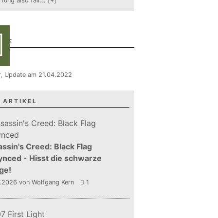
tung also fair
...
[+]
RIE
er, Update am 21.04.2022
 ARTIKEL
ssin's Creed: Black Flag
nced - Hisst die schwarze
ge!
7.2026
von Wolfgang Kern
1