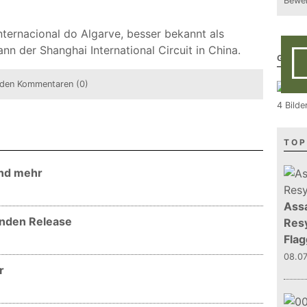
Bewer
ernacional do Algarve, besser bekannt als
n der Shanghai International Circuit in China.
GALE
den Kommentaren (0)
4 Bild
TOP
und mehr
Assa
enden Release
Resy
Flag
08.0
r