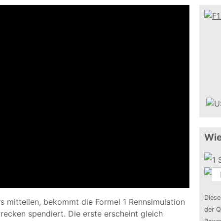
Wie
Diese
s mitteilen, bekommt die Formel 1 Rennsimulation
der Q
recken spendiert. Die erste erscheint gleich