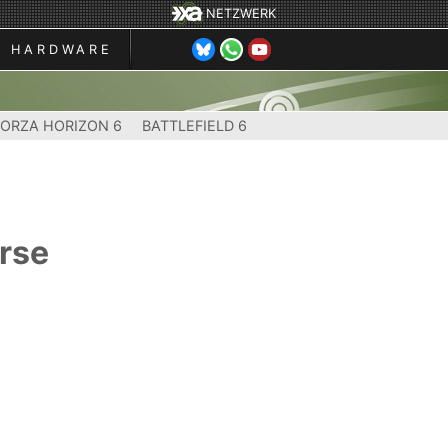
NETZWERK
HARDWARE
FORZA HORIZON 6
BATTLEFIELD 6
rse