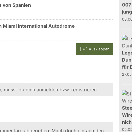
007 
s von Spanien
jun
03.0
m Miami International Autodrome
[ + ] Ausklappen
Leg
Dunk
für 
27.0
, musst du dich
anmelden
bzw.
registrieren
.
Stee
Wire
nich
05.0
ommentare abgegeben. Mach doch einfach den