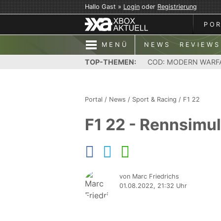
Hallo Gast »
Login
oder
Registrierung
PO
MENÜ
NEWS
REVIEWS
TOP-THEMEN:
COD: MODERN WARF
Portal
/
News
/
Sport & Racing
/
F1 22
F1 22 - Rennsimu
von Marc Friedrichs
01.08.2022, 21:32 Uhr