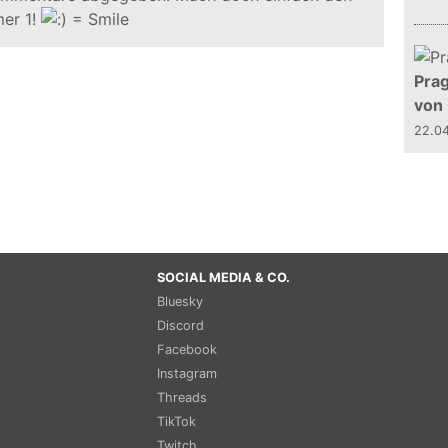
er 1!
Prag
von
22.0
SOCIAL MEDIA & CO.
Bluesky
Discord
Facebook
Instagram
Threads
TikTok
Twitch