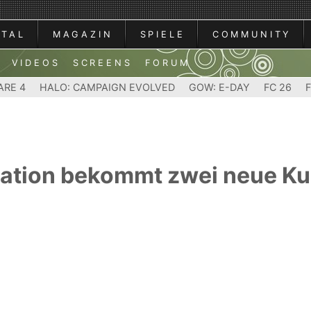
RTAL
MAGAZIN
SPIELE
COMMUNITY
VIDEOS
SCREENS
FORUM
ARE 4
HALO: CAMPAIGN EVOLVED
GOW: E-DAY
FC 26
lation bekommt zwei neue Ku