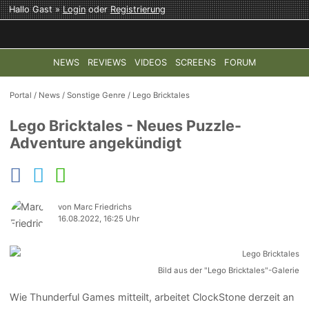
Hallo Gast »
Login
oder
Registrierung
NEWS
REVIEWS
VIDEOS
SCREENS
FORUM
TOP-THEMEN:
COD: MODERN WARFARE 4
HALO: CAMPAI
Portal
/
News
/
Sonstige Genre
/
Lego Bricktales
Lego Bricktales - Neues Puzzle-
Adventure angekündigt
von Marc Friedrichs
16.08.2022, 16:25 Uhr
Bild aus der "Lego Bricktales"-Galerie
Wie Thunderful Games mitteilt, arbeitet ClockStone derzeit an