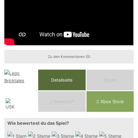
Zu den Kommentaren (0)
Detailseite
Forum
Am
a
z
o
n*
Xbox
Store
Wie bewertest du das Spiel?