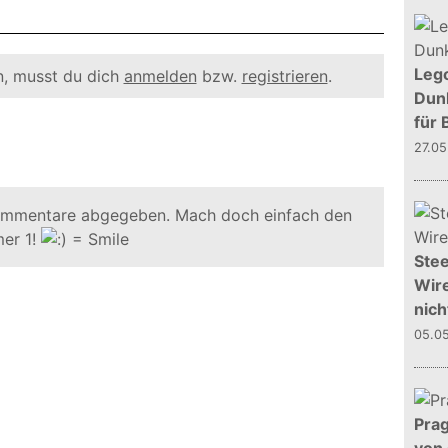
Leg
, musst du dich
anmelden
bzw.
registrieren
.
Dunk
für 
27.0
ommentare abgegeben. Mach doch einfach den
er 1!
Stee
Wire
nich
05.0
Prag