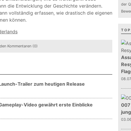
der Q
ann die Entwicklung der Geschichte verändern.
Bewer
ann vollständig erfassen, wie drastisch die eigenen
rmen können.
TOP
derlands
den Kommentaren (0)
Assa
Resy
Flag
08.0
Launch-Trailer zum heutigen Release
Gameplay-Video gewährt erste Einblicke
007 
jun
03.0