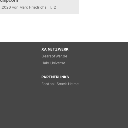
 Capcom
4.2026
von Marc Friedrichs
2
XA NETZWERK
GearsofWar.de
Halo Universe
PARTNERLINKS
Football Snack Helme