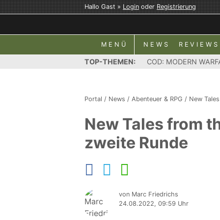
Hallo Gast »
Login
oder
Registrierung
MENÜ
NEWS
REVIEWS
TOP-THEMEN:
COD: MODERN WARF
Portal
/
News
/
Abenteuer & RPG
/
New Tales
New Tales from th
zweite Runde
von Marc Friedrichs
24.08.2022, 09:59 Uhr