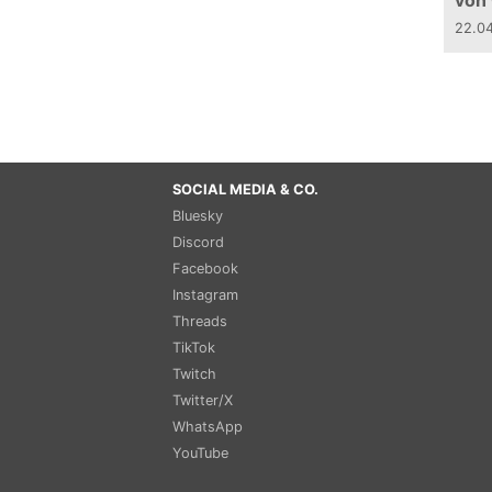
von
22.0
SOCIAL MEDIA & CO.
Bluesky
Discord
Facebook
Instagram
Threads
TikTok
Twitch
Twitter/X
WhatsApp
YouTube