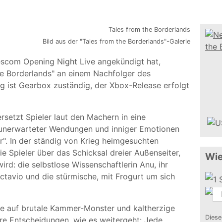
Bild aus der "Tales from the Borderlands"-Galerie
com Opening Night Live angekündigt hat,
he Borderlands" an einem Nachfolger des
ng ist Gearbox zuständig, der Xbox-Release erfolgt
rsetzt Spieler laut den Machern in eine
er unerwarteter Wendungen und inniger Emotionen
". In der ständig von Krieg heimgesuchten
 Spieler über das Schicksal dreier Außenseiter,
Wie
rd: die selbstlose Wissenschaftlerin Anu, ihr
Octavio und die stürmische, mit Frogurt um sich
sie auf brutale Kammer-Monster und kaltherzige
Diese
re Entscheidungen, wie es weitergeht: Jede