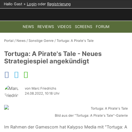
Hallo Gast »
Login
oder
Registrierung
NEWS
REVIEWS
VIDEOS
SCREENS
FORUM
TOP-THEMEN:
COD: MODERN WARFARE 4
HALO: CAMPAI
Portal
/
News
/
Sonstige Genre
/
Tortuga: A Pirate's Tale
Tortuga: A Pirate's Tale - Neues
Strategiespiel angekündigt
von Marc Friedrichs
24.08.2022, 10:18 Uhr
Bild aus der "Tortuga: A Pirate's Tale"-Galerie
Im Rahmen der Gamescom hat Kalypso Media mit "Tortuga: A