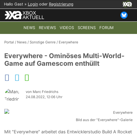
Hallo Gast »
Login
oder
Registrierung
NEWS
REVIEWS
VIDEOS
SCREENS
FORUM
TOP-THEMEN:
COD: MODERN WARFARE 4
HALO: CAMPAI
Portal
/
News
/
Sonstige Genre
/
Everywhere
Everywhere - Ominöses Multi-World-
Game auf Gamescom enthüllt
von Marc Friedrichs
24.08.2022, 12:06 Uhr
Bild aus der "Everywhere"-Galerie
Mit "Everywhere" arbeitet das Entwicklerstudio Build A Rocket