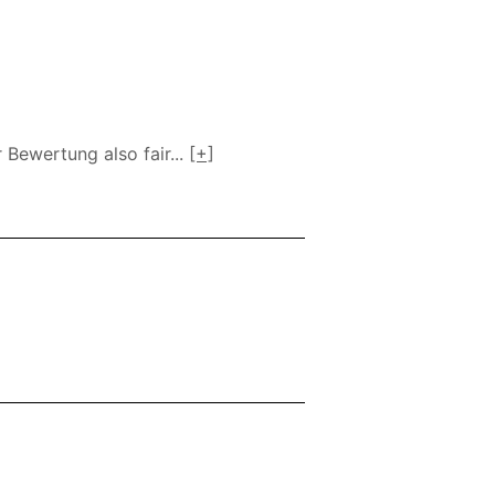
r Bewertung also fair
...
[+]