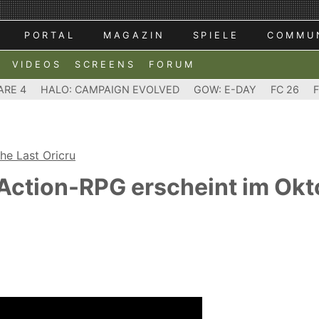
PORTAL
MAGAZIN
SPIELE
COMMU
VIDEOS
SCREENS
FORUM
ARE 4
HALO: CAMPAIGN EVOLVED
GOW: E-DAY
FC 26
he Last Oricru
 Action-RPG erscheint im Ok