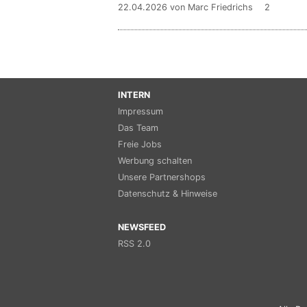
22.04.2026
von Marc Friedrichs
2
INTERN
Impressum
Das Team
Freie Jobs
Werbung schalten
Unsere Partnershops
Datenschutz & Hinweise
NEWSFEED
RSS 2.0