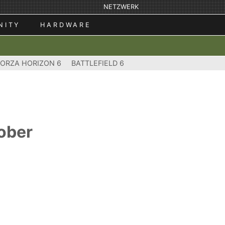
NETZWERK
NITY
HARDWARE
FORZA HORIZON 6
BATTLEFIELD 6
tober