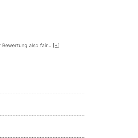
r Bewertung also fair
...
[+]