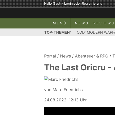
Hallo Gast »
Login
oder
Registrierung
MENÜ
NEWS
REVIEWS
TOP-THEMEN:
COD: MODERN WARF
Portal
/
News
/
Abenteuer & RPG
/
T
The Last Oricru -
von Marc Friedrichs
24.08.2022, 12:13 Uhr