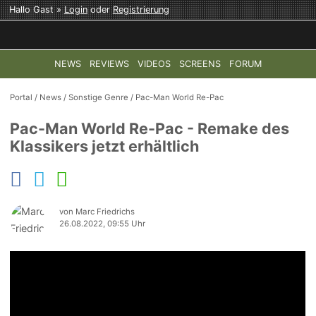
Hallo Gast »
Login
oder
Registrierung
NEWS
REVIEWS
VIDEOS
SCREENS
FORUM
TOP-THEMEN:
COD: MODERN WARFARE 4
HALO: CAMPAI
Portal
/
News
/
Sonstige Genre
/
Pac-Man World Re-Pac
Pac-Man World Re-Pac - Remake des
Klassikers jetzt erhältlich
von Marc Friedrichs
26.08.2022, 09:55 Uhr