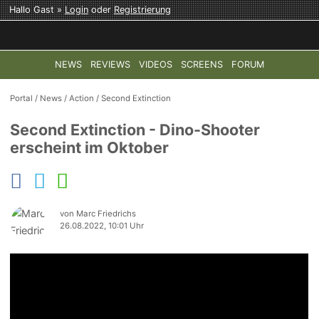
Hallo Gast »
Login
oder
Registrierung
NEWS
REVIEWS
VIDEOS
SCREENS
FORUM
TOP-THEMEN:
COD: MODERN WARFARE 4
HALO: CAMPAI
Portal
/
News
/
Action
/
Second Extinction
Second Extinction - Dino-Shooter
erscheint im Oktober
von Marc Friedrichs
26.08.2022, 10:01 Uhr