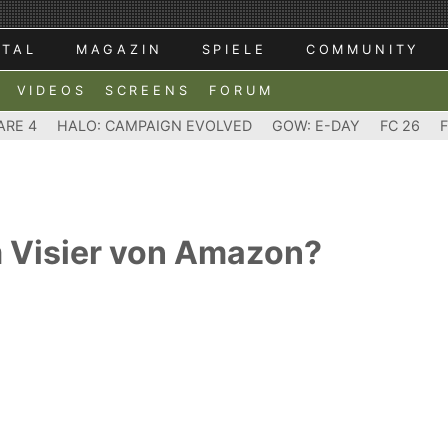
RTAL
MAGAZIN
SPIELE
COMMUNITY
VIDEOS
SCREENS
FORUM
ARE 4
HALO: CAMPAIGN EVOLVED
GOW: E-DAY
FC 26
m Visier von Amazon?