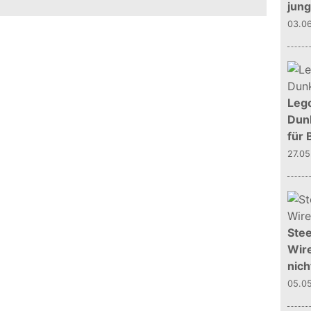
jun
03.0
Leg
Dunk
für 
27.0
Stee
Wire
nich
05.0