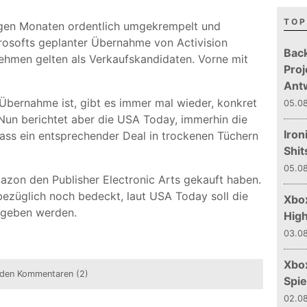
TOP
nigen Monaten ordentlich umgekrempelt und
icrosofts geplanter Übernahme von Activision
Bac
ehmen gelten als Verkaufskandidaten. Vorne mit
Proj
Ant
Übernahme ist, gibt es immer mal wieder, konkret
05.08
 Nun berichtet aber die USA Today, immerhin die
Iron
ass ein entsprechender Deal in trockenen Tüchern
Shit
05.08
azon den Publisher Electronic Arts gekauft haben.
ezüglich noch bedeckt, laut USA Today soll die
Xbox
egeben werden.
Hig
03.08
Xbo
den Kommentaren (2)
Spie
02.08