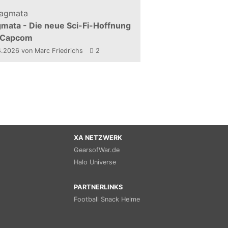
mata - Die neue Sci-Fi-Hoffnung
 Capcom
4.2026
von Marc Friedrichs
2
XA NETZWERK
GearsofWar.de
Halo Universe
PARTNERLINKS
Football Snack Helme