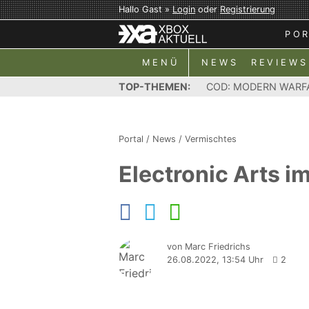
Hallo Gast »
Login
oder
Registrierung
PO
MENÜ
NEWS
REVIEWS
TOP-THEMEN:
COD: MODERN WARF
Portal
/
News
/
Vermischtes
Electronic Arts i
von Marc Friedrichs
26.08.2022, 13:54 Uhr
2