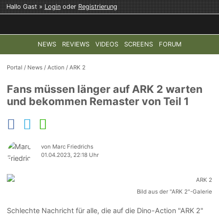
Hallo Gast »
Login
oder
Registrierung
NEWS
REVIEWS
VIDEOS
SCREENS
FORUM
TOP-THEMEN:
COD: MODERN WARFARE 4
HALO: CAMPAI
Portal
/
News
/
Action
/
ARK 2
Fans müssen länger auf ARK 2 warten
und bekommen Remaster von Teil 1
von Marc Friedrichs
01.04.2023, 22:18 Uhr
Bild aus der "ARK 2"-Galerie
Schlechte Nachricht für alle, die auf die Dino-Action "ARK 2"