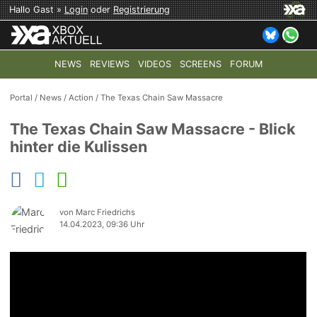
Hallo Gast »
Login
oder
Registrierung
NEWS
REVIEWS
VIDEOS
SCREENS
FORUM
TOP-THEMEN:
COD: MODERN WARFARE 4
HALO: CAMPAI
Portal
/
News
/
Action
/
The Texas Chain Saw Massacre
The Texas Chain Saw Massacre - Blick
hinter die Kulissen
von Marc Friedrichs
14.04.2023, 09:36 Uhr