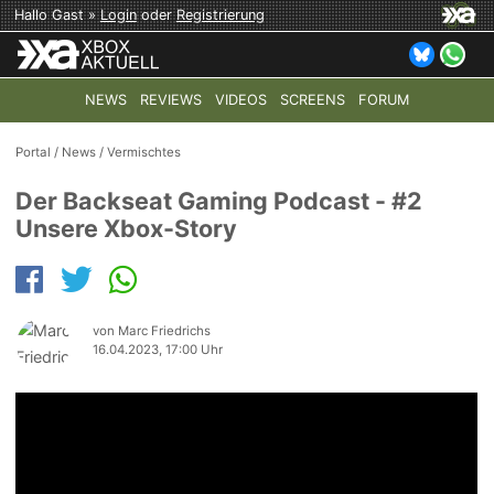
Hallo Gast »
Login
oder
Registrierung
NEWS
REVIEWS
VIDEOS
SCREENS
FORUM
TOP-THEMEN:
COD: MODERN WARFARE 4
HALO: CAMPAI
Portal
/
News
/
Vermischtes
Der Backseat Gaming Podcast - #2
Unsere Xbox-Story
von Marc Friedrichs
16.04.2023, 17:00 Uhr