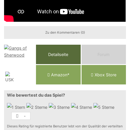
Zu den Kommentaren (0)
Detailseite
Forum
Am
a
z
o
n*
Xbox
Store
Wie bewertest du das Spiel?
-
Dieses Rating für registrierte Benutzer lebt von der Qualität der verteilten