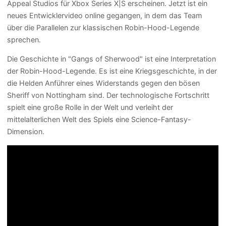
Appeal Studios für Xbox Series X|S erscheinen. Jetzt ist ein
neues Entwicklervideo online gegangen, in dem das Team
über die Parallelen zur klassischen Robin-Hood-Legende
sprechen.
Die Geschichte in "Gangs of Sherwood" ist eine Interpretation
der Robin-Hood-Legende. Es ist eine Kriegsgeschichte, in der
die Helden Anführer eines Widerstands gegen den bösen
Sheriff von Nottingham sind. Der technologische Fortschritt
spielt eine große Rolle in der Welt und verleiht der
mittelalterlichen Welt des Spiels eine Science-Fantasy-
Dimension.