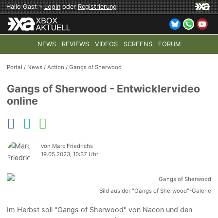
Hallo Gast »
Login
oder
Registrierung
NEWS
REVIEWS
VIDEOS
SCREENS
FORUM
TOP-THEMEN:
COD: MODERN WARFARE 4
HALO: CAMPAI
Portal
/
News
/
Action
/
Gangs of Sherwood
Gangs of Sherwood - Entwicklervideo
online
von Marc Friedrichs
19.05.2023, 10:37 Uhr
Bild aus der "Gangs of Sherwood"-Galerie
Im Herbst soll "Gangs of Sherwood" von Nacon und den