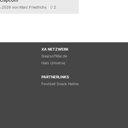
 Capcom
4.2026
von Marc Friedrichs
2
XA NETZWERK
GearsofWar.de
Halo Universe
PARTNERLINKS
Football Snack Helme