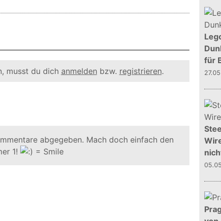
Leg
Dunk
für 
, musst du dich
anmelden
bzw.
registrieren
.
27.0
Stee
ommentare abgegeben. Mach doch einfach den
Wire
er 1!
nich
05.0
Prag