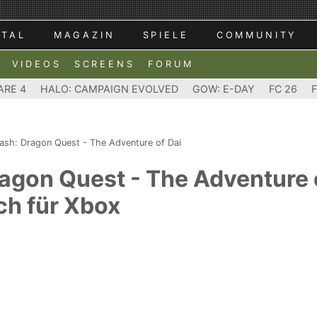
RTAL
MAGAZIN
SPIELE
COMMUNITY
VIDEOS
SCREENS
FORUM
ARE 4
HALO: CAMPAIGN EVOLVED
GOW: E-DAY
FC 26
trash: Dragon Quest - The Adventure of Dai
Dragon Quest - The Adventure 
ch für Xbox