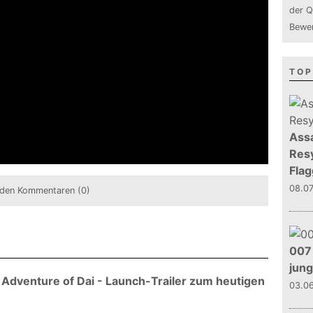
der Q
Bewer
TOP
Assa
Resy
Flag
08.0
den Kommentaren (0)
007 
jun
e Adventure of Dai - Launch-Trailer zum heutigen
03.0