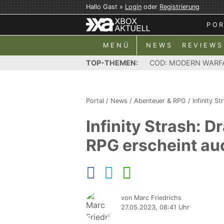
Hallo Gast »
Login
oder
Registrierung
PO
MENÜ
NEWS
REVIEWS
TOP-THEMEN:
COD: MODERN WARF
Portal
/
News
/
Abenteuer & RPG
/
Infinity S
Infinity Strash: 
RPG erscheint au
von Marc Friedrichs
27.05.2023, 08:41 Uhr