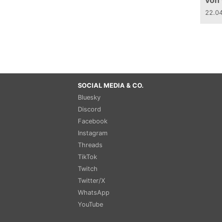
von
22.0
SOCIAL MEDIA & CO.
Bluesky
Discord
Facebook
Instagram
Threads
TikTok
Twitch
Twitter/X
WhatsApp
YouTube