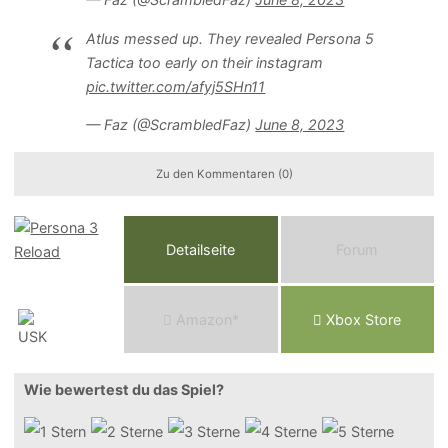
Atlus messed up. They revealed Persona 5
Tactica too early on their instagram
pic.twitter.com/afyj5SHn11
— Faz (@ScrambledFaz)
June 8, 2023
Zu den Kommentaren (0)
Detailseite
Forum
Am
a
z
o
n*
Xbox
Store
Wie bewertest du das Spiel?