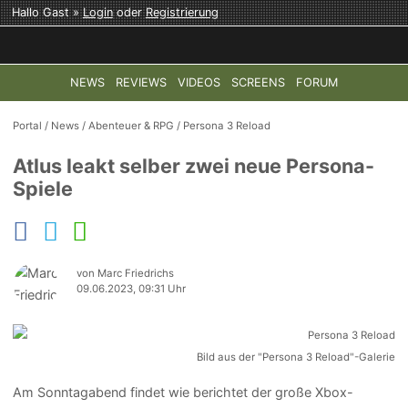
Hallo Gast »
Login
oder
Registrierung
NEWS
REVIEWS
VIDEOS
SCREENS
FORUM
TOP-THEMEN:
COD: MODERN WARFARE 4
HALO: CAMPAI
Portal
/
News
/
Abenteuer & RPG
/
Persona 3 Reload
Atlus leakt selber zwei neue Persona-
Spiele
von Marc Friedrichs
09.06.2023, 09:31 Uhr
Bild aus der "Persona 3 Reload"-Galerie
Am Sonntagabend findet wie berichtet der große Xbox-