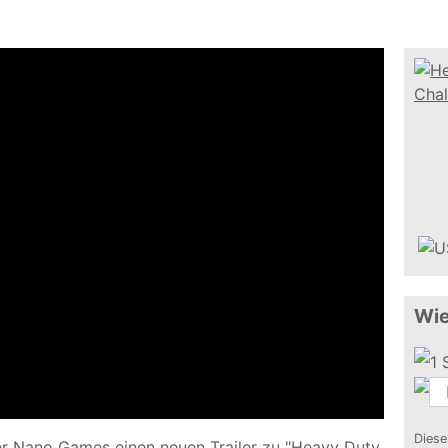
Wie
Diese
r Nano Games einen neuen Trailer zu "Heavy Duty