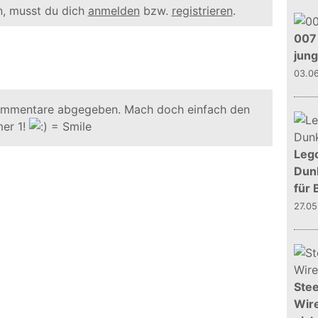
, musst du dich
anmelden
bzw.
registrieren
.
007 
jun
03.0
ommentare abgegeben. Mach doch einfach den
er 1!
Leg
Dunk
für 
27.0
Stee
Wire