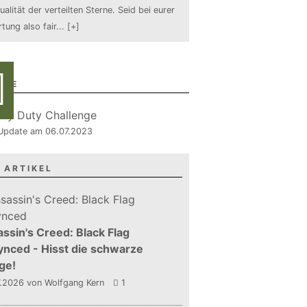
ualität der verteilten Sterne. Seid bei eurer
tung also fair
...
[+]
RIE
, Update am 06.07.2023
 ARTIKEL
ssin's Creed: Black Flag
nced - Hisst die schwarze
ge!
7.2026
von Wolfgang Kern
1