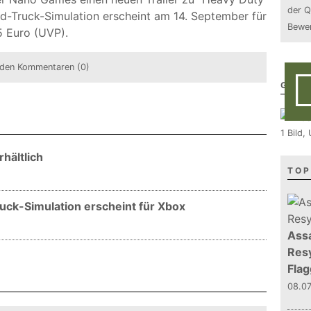
der Q
oad-Truck-Simulation erscheint am 14. September für
Bewer
5 Euro (UVP).
den Kommentaren (0)
GALE
1 Bild
hältlich
TOP
uck-Simulation erscheint für Xbox
Assa
Resy
Flag
08.0