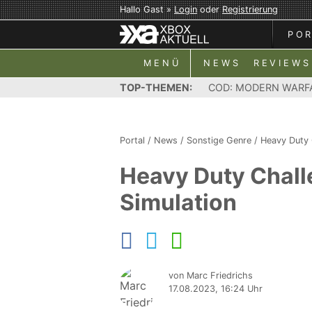
Hallo Gast »
Login
oder
Registrierung
PO
MENÜ
NEWS
REVIEWS
TOP-THEMEN:
COD: MODERN WARF
Portal
/
News
/
Sonstige Genre
/
Heavy Duty 
Heavy Duty Challe
Simulation
von Marc Friedrichs
17.08.2023, 16:24 Uhr