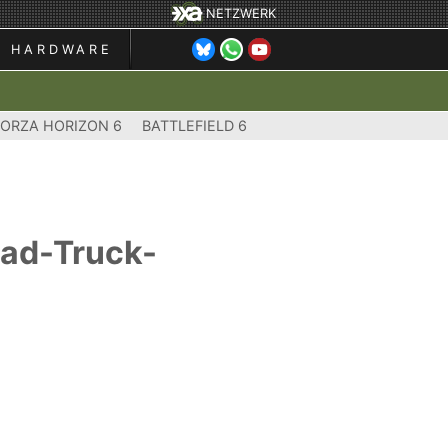
NETZWERK
HARDWARE
FORZA HORIZON 6
BATTLEFIELD 6
oad-Truck-