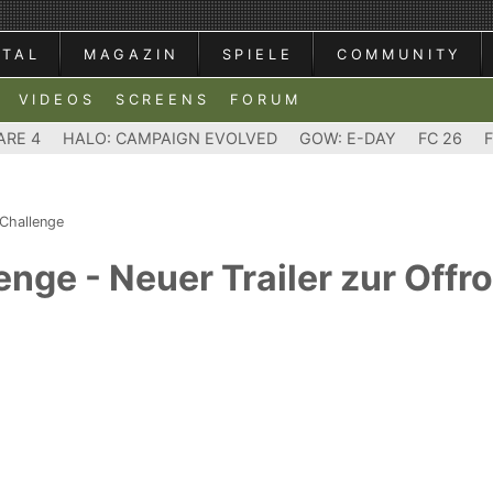
RTAL
MAGAZIN
SPIELE
COMMUNITY
VIDEOS
SCREENS
FORUM
ARE 4
HALO: CAMPAIGN EVOLVED
GOW: E-DAY
FC 26
Challenge
nge - Neuer Trailer zur Offr