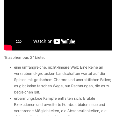
"Blasphemous 2" bietet
eine umfangreiche, nicht-lineare Welt: Eine Reihe an
verzaubernd-grotesken Landschaften wartet auf die
Spieler, mit gotischem Charme und unerbittlichen Fallen;
es gibt keine falschen Wege, nur Rechnungen, die es zu
begleichen gilt.
erbarmungslose Kämpfe entfalten sich: Brutale
Exekutionen und erweiterte Kombos bieten neue und
verehrende Möglichkeiten, die Abscheulichkeiten, die