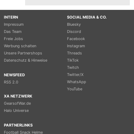
INTERN
SOCIAL MEDIA & CO.
Impressum
Bluesky
Das Team
Discord
Freie Jobs
Facebook
Werbung schalten
Instagram
Unsere Partnershops
Threads
Datenschutz & Hinweise
TikTok
Twitch
Twitter/X
NEWSFEED
WhatsApp
RSS 2.0
YouTube
XA NETZWERK
GearsofWar.de
Halo Universe
PARTNERLINKS
Football Snack Helme