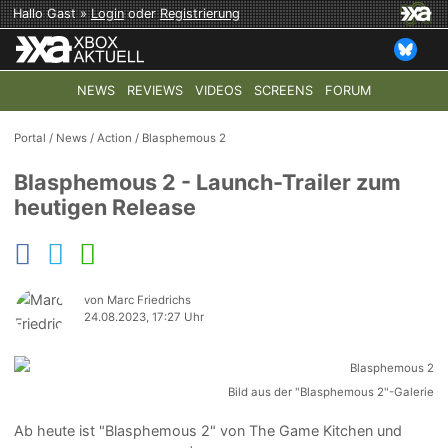
Hallo Gast »
Login
oder
Registrierung
NEWS
REVIEWS
VIDEOS
SCREENS
FORUM
TOP-THEMEN:
COD: MODERN WARFARE 4
HALO: CAMPAI
Portal
/
News
/
Action
/
Blasphemous 2
Blasphemous 2 - Launch-Trailer zum
heutigen Release
von Marc Friedrichs
24.08.2023, 17:27 Uhr
Bild aus der "Blasphemous 2"-Galerie
Ab heute ist "Blasphemous 2" von The Game Kitchen und