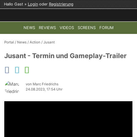
Hallo Gast »
Login
oder
Registrierung
NEWS
REVIEWS
VIDEOS
SCREENS
FORUM
TOP-THEMEN:
COD: MODERN WARFARE 4
HALO: CAMPAI
Portal
/
News
/
Action
/
Jusant
Jusant - Termin und Gameplay-Trailer
von Marc Friedrichs
24.08.2023, 17:54 Uhr