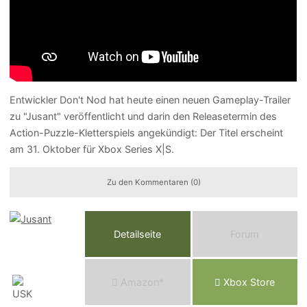
Entwickler Don't Nod hat heute einen neuen Gameplay-Trailer
zu "Jusant" veröffentlicht und darin den Releasetermin des
Action-Puzzle-Kletterspiels angekündigt: Der Titel erscheint
am 31. Oktober für Xbox Series X|S.
Zu den Kommentaren (0)
Detailseite
Forum
Am
a
z
o
n*
Xbox
Store