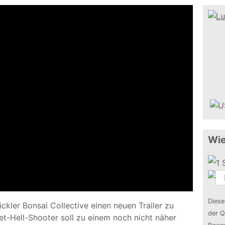
Wie
Diese
ler Bonsai Collective einen neuen Trailer zu
der Q
let-Hell-Shooter soll zu einem noch nicht näher