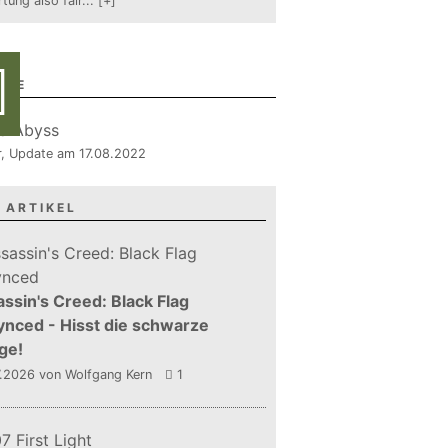
tung also fair
...
[+]
RIE
er, Update am 17.08.2022
 ARTIKEL
ssin's Creed: Black Flag
nced - Hisst die schwarze
ge!
7.2026
von Wolfgang Kern
1