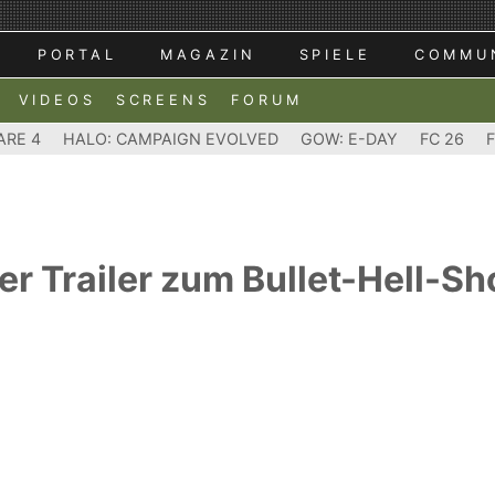
PORTAL
MAGAZIN
SPIELE
COMMU
VIDEOS
SCREENS
FORUM
ARE 4
HALO: CAMPAIGN EVOLVED
GOW: E-DAY
FC 26
r Trailer zum Bullet-Hell-Sh