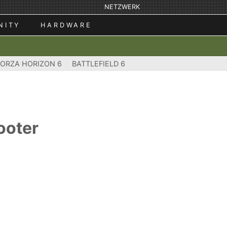
NETZWERK
NITY
HARDWARE
FORZA HORIZON 6
BATTLEFIELD 6
ooter