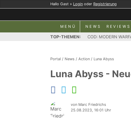
Hallo Gast »
Login
oder
Registrierung
MENÜ
NEWS
REVIEWS
TOP-THEMEN:
COD: MODERN WARF
Portal
/
News
/
Action
/
Luna Abyss
Luna Abyss - Neue
von Marc Friedrichs
25.08.2023, 16:01 Uhr