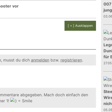
007 
hooter vor
jun
03.0
[ + ] Ausklappen
Leg
Dunk
für 
, musst du dich
anmelden
bzw.
registrieren
.
27.0
Stee
ommentare abgegeben. Mach doch einfach den
Wire
er 1!
nich
05.0