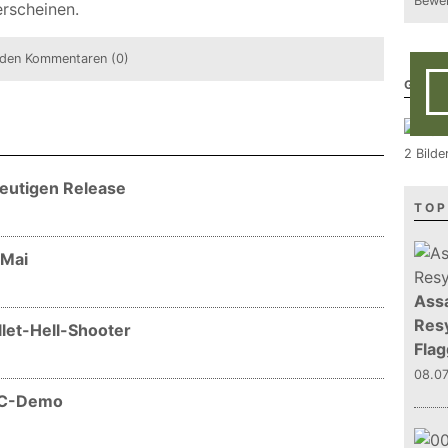
Bewer
erscheinen.
den Kommentaren (0)
GALE
2 Bild
heutigen Release
TOP
 Mai
Assa
Resy
llet-Hell-Shooter
Flag
08.0
PC-Demo