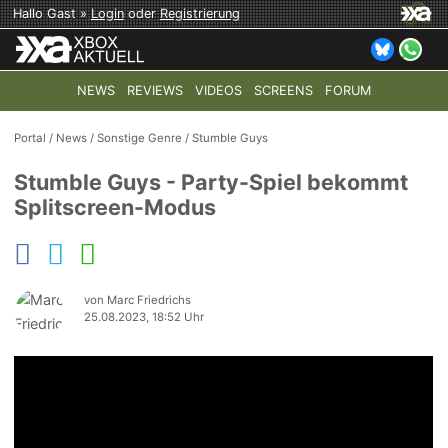
Hallo Gast »
Login
oder
Registrierung
NEWS
REVIEWS
VIDEOS
SCREENS
FORUM
TOP-THEMEN:
COD: MODERN WARFARE 4
HALO: CAMPAI
Portal
/
News
/
Sonstige Genre
/
Stumble Guys
Stumble Guys - Party-Spiel bekommt
Splitscreen-Modus
von Marc Friedrichs
25.08.2023, 18:52 Uhr