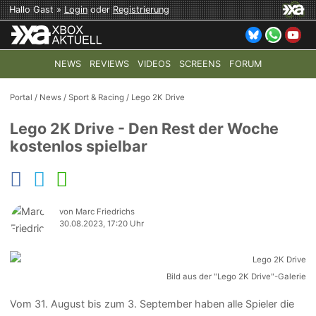
Hallo Gast »
Login
oder
Registrierung
NEWS
REVIEWS
VIDEOS
SCREENS
FORUM
TOP-THEMEN:
COD: MODERN WARFARE 4
HALO: CAMPAI
Portal
/
News
/
Sport & Racing
/
Lego 2K Drive
Lego 2K Drive - Den Rest der Woche
kostenlos spielbar
von Marc Friedrichs
30.08.2023, 17:20 Uhr
Bild aus der "Lego 2K Drive"-Galerie
Vom 31. August bis zum 3. September haben alle Spieler die