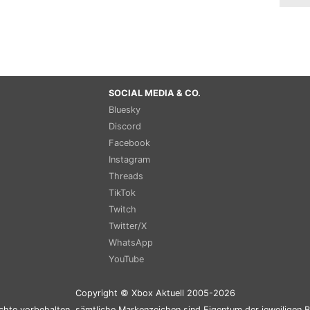
SOCIAL MEDIA & CO.
Bluesky
Discord
Facebook
Instagram
Threads
TikTok
Twitch
Twitter/X
WhatsApp
YouTube
Copyright © Xbox Aktuell 2005-2026
chte vorbehalten, sämtliche Markenzeichen sind Eigentum der jeweiligen B