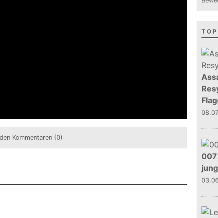
Bewer
TOP
Assa
Resy
Flag
08.0
den Kommentaren (0)
007 
jun
03.0