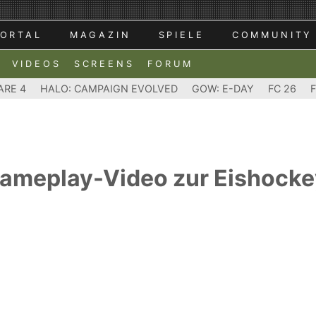
ORTAL
MAGAZIN
SPIELE
COMMUNITY
VIDEOS
SCREENS
FORUM
ARE 4
HALO: CAMPAIGN EVOLVED
GOW: E-DAY
FC 26
ameplay-Video zur Eishocke