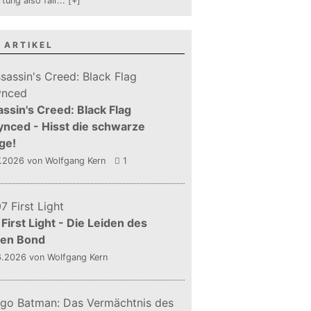
tung also fair
...
[+]
 ARTIKEL
ssin's Creed: Black Flag
nced - Hisst die schwarze
ge!
7.2026
von Wolfgang Kern
1
First Light - Die Leiden des
gen Bond
6.2026
von Wolfgang Kern