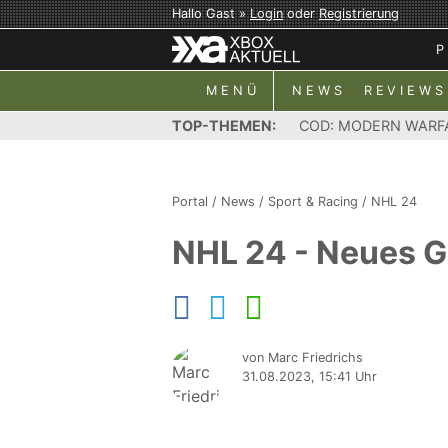
Hallo Gast »
Login
oder
Registrierung
P
MENÜ
NEWS
REVIEWS
TOP-THEMEN:
COD: MODERN WARF
Portal
/
News
/
Sport & Racing
/
NHL 24
NHL 24 - Neues G
von Marc Friedrichs
31.08.2023, 15:41 Uhr