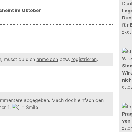
cheint im Oktober
Leg
Dunk
für 
27.0
, musst du dich
anmelden
bzw.
registrieren
.
Stee
Wire
nich
05.0
ommentare abgegeben. Mach doch einfach den
er 1!
Prag
von
22.0