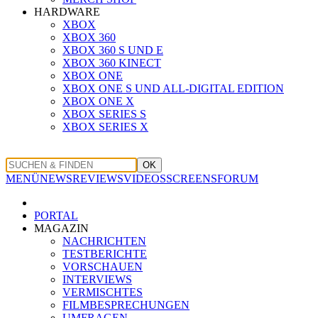
HARDWARE
XBOX
XBOX 360
XBOX 360 S UND E
XBOX 360 KINECT
XBOX ONE
XBOX ONE S UND ALL-DIGITAL EDITION
XBOX ONE X
XBOX SERIES S
XBOX SERIES X
OK
MENÜ
NEWS
REVIEWS
VIDEOS
SCREENS
FORUM
PORTAL
MAGAZIN
NACHRICHTEN
TESTBERICHTE
VORSCHAUEN
INTERVIEWS
VERMISCHTES
FILMBESPRECHUNGEN
UMFRAGEN