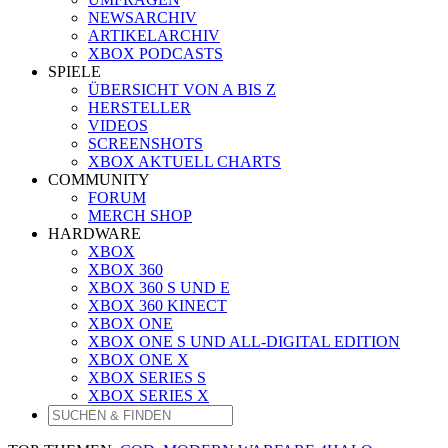
NEWSARCHIV
ARTIKELARCHIV
XBOX PODCASTS
SPIELE
ÜBERSICHT VON A BIS Z
HERSTELLER
VIDEOS
SCREENSHOTS
XBOX AKTUELL CHARTS
COMMUNITY
FORUM
MERCH SHOP
HARDWARE
XBOX
XBOX 360
XBOX 360 S UND E
XBOX 360 KINECT
XBOX ONE
XBOX ONE S UND ALL-DIGITAL EDITION
XBOX ONE X
XBOX SERIES S
XBOX SERIES X