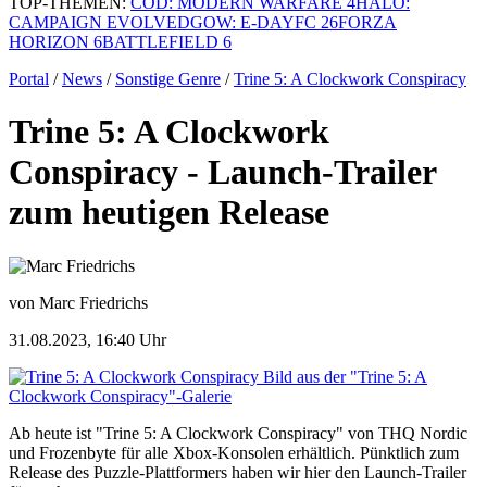
TOP-THEMEN:
COD: MODERN WARFARE 4
HALO:
CAMPAIGN EVOLVED
GOW: E-DAY
FC 26
FORZA
HORIZON 6
BATTLEFIELD 6
Portal
/
News
/
Sonstige Genre
/
Trine 5: A Clockwork Conspiracy
Trine 5: A Clockwork
Conspiracy - Launch-Trailer
zum heutigen Release
von Marc Friedrichs
31.08.2023, 16:40 Uhr
Bild aus der "Trine 5: A
Clockwork Conspiracy"-Galerie
Ab heute ist "Trine 5: A Clockwork Conspiracy" von THQ Nordic
und Frozenbyte für alle Xbox-Konsolen erhältlich. Pünktlich zum
Release des Puzzle-Plattformers haben wir hier den Launch-Trailer