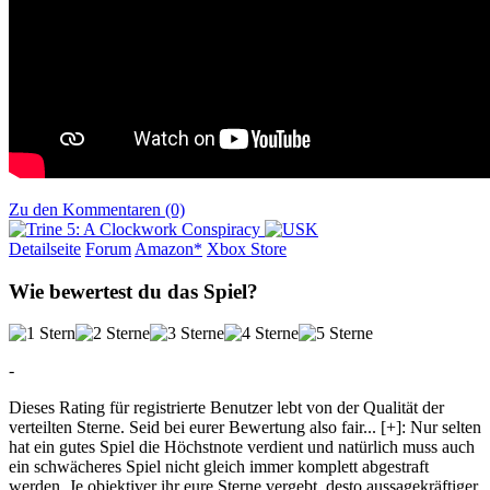
Zu den Kommentaren (0)
Detailseite
Forum
Am
a
z
o
n*
Xbox
Store
Wie bewertest du das Spiel?
-
Dieses Rating für registrierte Benutzer lebt von der Qualität der
verteilten Sterne. Seid bei eurer Bewertung also fair
...
[+]
: Nur selten
hat ein gutes Spiel die Höchstnote verdient und natürlich muss auch
ein schwächeres Spiel nicht gleich immer komplett abgestraft
werden. Je objektiver ihr eure Sterne vergebt, desto aussagekräftiger