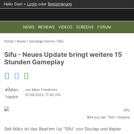
Hallo Gast »
Login
oder
Registrierung
NEWS
REVIEWS
VIDEOS
SCREENS
FORUM
TOP-THEMEN:
COD: MODERN WARFARE 4
HALO: CAMPAI
Portal
/
News
/
Sonstige Genre
/
Sifu
Sifu - Neues Update bringt weitere 15
Stunden Gameplay
von Marc Friedrichs
07.09.2023, 17:42 Uhr
Bild aus der "Sifu"-Galerie
Seit März ist das Beat'em Up "Sifu" von Sloclap und Kepler