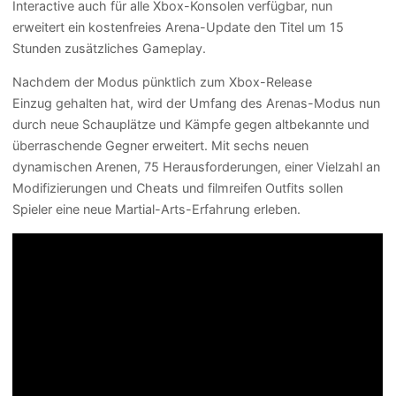
Interactive auch für alle Xbox-Konsolen verfügbar, nun
erweitert ein kostenfreies Arena-Update den Titel um 15
Stunden zusätzliches Gameplay.
Nachdem der Modus pünktlich zum Xbox-Release
Einzug gehalten hat, wird der Umfang des Arenas-Modus nun
durch neue Schauplätze und Kämpfe gegen altbekannte und
überraschende Gegner erweitert. Mit sechs neuen
dynamischen Arenen, 75 Herausforderungen, einer Vielzahl an
Modifizierungen und Cheats und filmreifen Outfits sollen
Spieler eine neue Martial-Arts-Erfahrung erleben.