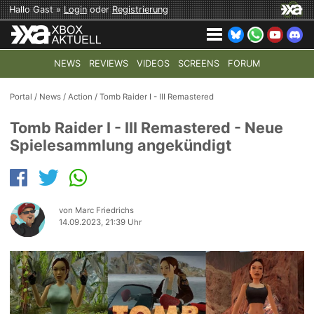
Hallo Gast »
Login
oder
Registrierung
NEWS
REVIEWS
VIDEOS
SCREENS
FORUM
TOP-THEMEN:
COD: MODERN WARFARE 4
HALO: CAMPAI
Portal
/
News
/
Action
/
Tomb Raider I - III Remastered
Tomb Raider I - III Remastered - Neue
Spielesammlung angekündigt
von Marc Friedrichs
14.09.2023, 21:39 Uhr