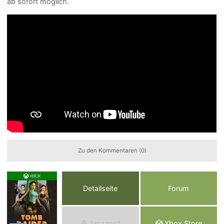
ab sofort möglich.
Zu den Kommentaren (0)
Detailseite
Forum
Am
a
z
o
n*
Xbox
Store