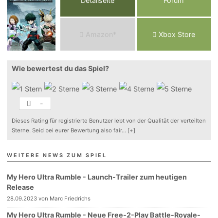
Detailseite
Forum
Am
a
z
o
n*
Xbox
Store
Wie bewertest du das Spiel?
-
Dieses Rating für registrierte Benutzer lebt von der Qualität der verteilten
Sterne. Seid bei eurer Bewertung also fair
...
[+]
WEITERE NEWS ZUM SPIEL
My Hero Ultra Rumble - Launch-Trailer zum heutigen
Release
28.09.2023 von Marc Friedrichs
My Hero Ultra Rumble - Neue Free-2-Play Battle-Royale-