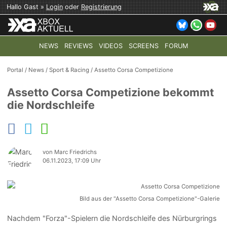
Hallo Gast »
Login
oder
Registrierung
NEWS
REVIEWS
VIDEOS
SCREENS
FORUM
TOP-THEMEN:
COD: MODERN WARFARE 4
HALO: CAMPAI
Portal
/
News
/
Sport & Racing
/
Assetto Corsa Competizione
Assetto Corsa Competizione bekommt
die Nordschleife
von Marc Friedrichs
06.11.2023, 17:09 Uhr
Bild aus der "Assetto Corsa Competizione"-Galerie
Nachdem "Forza"-Spielern die Nordschleife des Nürburgrings