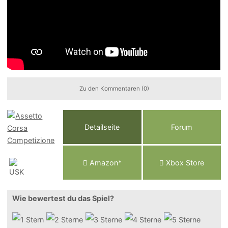
Zu den Kommentaren (0)
Detailseite
Forum
Am
a
z
o
n*
Xbox
Store
Wie bewertest du das Spiel?