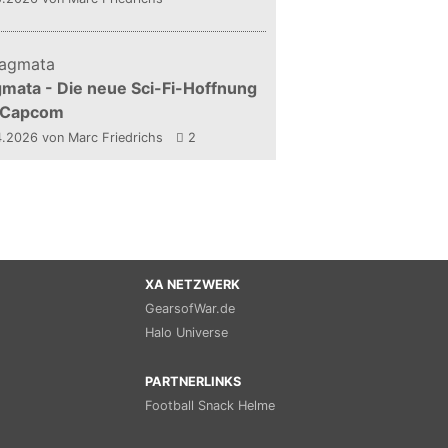
mata - Die neue Sci-Fi-Hoffnung
 Capcom
4.2026
von Marc Friedrichs
2
XA NETZWERK
GearsofWar.de
Halo Universe
PARTNERLINKS
Football Snack Helme