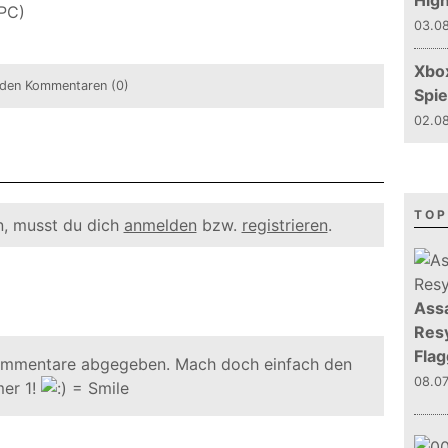
Hig
 PC)
03.08
Xbo
den Kommentaren (0)
Spie
02.08
TOP
, musst du dich
anmelden
bzw.
registrieren
.
Assa
Resy
Flag
ommentare abgegeben. Mach doch einfach den
08.0
er 1!