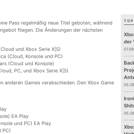
TOP
e Pass regelmäßig neue Titel geboten, während
ngebot fliegen. Die Änderungen der nächsten
Xbo
der
 (Cloud und Xbox Serie X|S)
07.08
ica (Cloud, Konsole und PC)
Bac
ars (Cloud und Konsole)
Proj
loud, PC, und Xbox Serie X|S)
Ant
igen anderen Games verabschieden. Den Xbox Game
05.08
Iron
Shit
lay
05.08
sole) EA Play
onsole und PC) EA Play
Xbox
d PC)