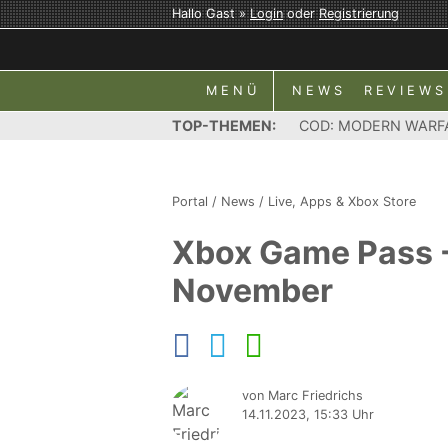
Hallo Gast »
Login
oder
Registrierung
MENÜ
NEWS
REVIEWS
TOP-THEMEN:
COD: MODERN WARF
Portal
/
News
/
Live, Apps & Xbox Store
Xbox Game Pass -
November
von Marc Friedrichs
14.11.2023, 15:33 Uhr