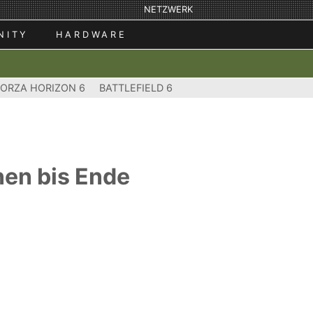
NETZWERK
NITY
HARDWARE
FORZA HORIZON 6
BATTLEFIELD 6
nen bis Ende