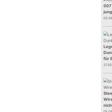
007 
jun
03.0
Leg
Dunk
für 
27.0
Stee
Wire
nich
05.0