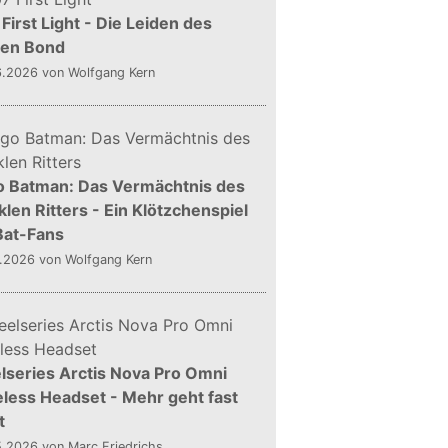
First Light - Die Leiden des
gen Bond
6.2026
von Wolfgang Kern
o Batman: Das Vermächtnis des
len Ritters - Ein Klötzchenspiel
Bat-Fans
5.2026
von Wolfgang Kern
lseries Arctis Nova Pro Omni
less Headset - Mehr geht fast
t
5.2026
von Marc Friedrichs