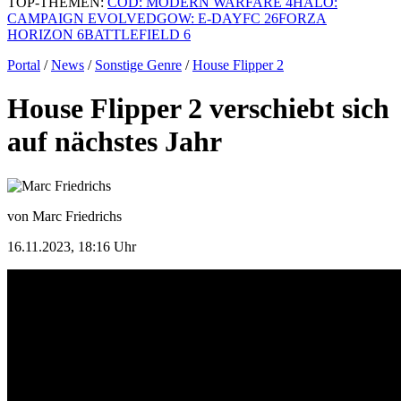
TOP-THEMEN:
COD: MODERN WARFARE 4
HALO:
CAMPAIGN EVOLVED
GOW: E-DAY
FC 26
FORZA
HORIZON 6
BATTLEFIELD 6
Portal
/
News
/
Sonstige Genre
/
House Flipper 2
House Flipper 2 verschiebt sich
auf nächstes Jahr
von Marc Friedrichs
16.11.2023, 18:16 Uhr