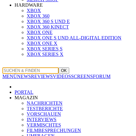
HARDWARE
XBOX
XBOX 360
XBOX 360 S UND E
XBOX 360 KINECT
XBOX ONE
XBOX ONE S UND ALL-DIGITAL EDITION
XBOX ONE X
XBOX SERIES S
XBOX SERIES X
OK
MENÜ
NEWS
REVIEWS
VIDEOS
SCREENS
FORUM
PORTAL
MAGAZIN
NACHRICHTEN
TESTBERICHTE
VORSCHAUEN
INTERVIEWS
VERMISCHTES
FILMBESPRECHUNGEN
UMFRAGEN