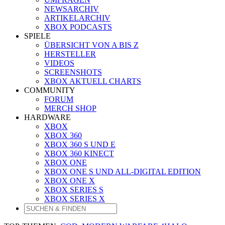
NEWSARCHIV
ARTIKELARCHIV
XBOX PODCASTS
SPIELE
ÜBERSICHT VON A BIS Z
HERSTELLER
VIDEOS
SCREENSHOTS
XBOX AKTUELL CHARTS
COMMUNITY
FORUM
MERCH SHOP
HARDWARE
XBOX
XBOX 360
XBOX 360 S UND E
XBOX 360 KINECT
XBOX ONE
XBOX ONE S UND ALL-DIGITAL EDITION
XBOX ONE X
XBOX SERIES S
XBOX SERIES X