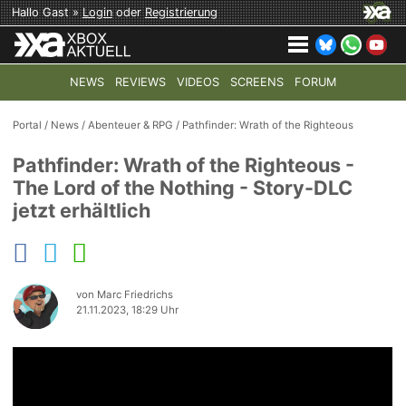
Hallo Gast »
Login
oder
Registrierung
NEWS
REVIEWS
VIDEOS
SCREENS
FORUM
TOP-THEMEN:
COD: MODERN WARFARE 4
HALO: CAMPAI
Portal
/
News
/
Abenteuer & RPG
/
Pathfinder: Wrath of the Righteous
Pathfinder: Wrath of the Righteous -
The Lord of the Nothing - Story-DLC
jetzt erhältlich
von Marc Friedrichs
21.11.2023, 18:29 Uhr