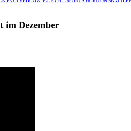
GN EVOLVED
GOW: E-DAY
FC 26
FORZA HORIZON 6
BATTLEF
nt im Dezember