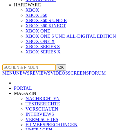
HARDWARE
XBOX
XBOX 360
XBOX 360 S UND E
XBOX 360 KINECT
XBOX ONE
XBOX ONE S UND ALL-DIGITAL EDITION
XBOX ONE X
XBOX SERIES S
XBOX SERIES X
OK
MENÜ
NEWS
REVIEWS
VIDEOS
SCREENS
FORUM
PORTAL
MAGAZIN
NACHRICHTEN
TESTBERICHTE
VORSCHAUEN
INTERVIEWS
VERMISCHTES
FILMBESPRECHUNGEN
UMFRAGEN