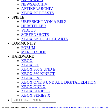
NEWSARCHIV
ARTIKELARCHIV
XBOX PODCASTS
SPIELE
ÜBERSICHT VON A BIS Z
HERSTELLER
VIDEOS
SCREENSHOTS
XBOX AKTUELL CHARTS
COMMUNITY
FORUM
MERCH SHOP
HARDWARE
XBOX
XBOX 360
XBOX 360 S UND E
XBOX 360 KINECT
XBOX ONE
XBOX ONE S UND ALL-DIGITAL EDITION
XBOX ONE X
XBOX SERIES S
XBOX SERIES X