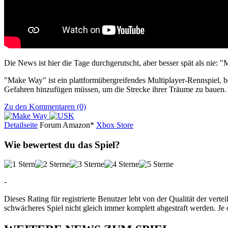
Die News ist hier die Tage durchgerutscht, aber besser spät als ni
"Make Way" ist ein plattformübergreifendes Multiplayer-Rennspiel, be
Gefahren hinzufügen müssen, um die Strecke ihrer Träume zu bauen.
Zu den Kommentaren (0)
Detailseite
Forum
Am
a
z
o
n*
Xbox
Store
Wie bewertest du das Spiel?
-
Dieses Rating für registrierte Benutzer lebt von der Qualität der vertei
schwächeres Spiel nicht gleich immer komplett abgestraft werden. Je 