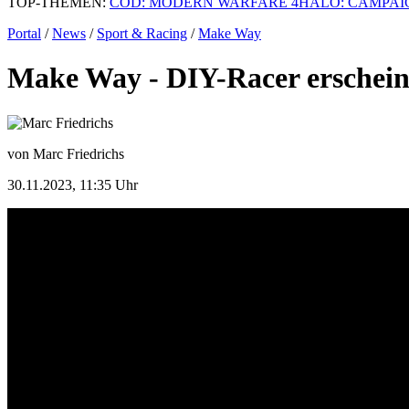
TOP-THEMEN:
COD: MODERN WARFARE 4
HALO: CAMPAI
Portal
/
News
/
Sport & Racing
/
Make Way
Make Way - DIY-Racer erschei
von Marc Friedrichs
30.11.2023, 11:35 Uhr