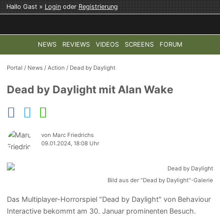
Hallo Gast »
Login
oder
Registrierung
NEWS
REVIEWS
VIDEOS
SCREENS
FORUM
TOP-THEMEN:
COD: MODERN WARFARE 4
HALO: CAMPAI
Portal
/
News
/
Action
/
Dead by Daylight
Dead by Daylight mit Alan Wake
von Marc Friedrichs
09.01.2024, 18:08 Uhr
Bild aus der "Dead by Daylight"-Galerie
Das Multiplayer-Horrorspiel "Dead by Daylight" von Behaviour
Interactive bekommt am 30. Januar prominenten Besuch.