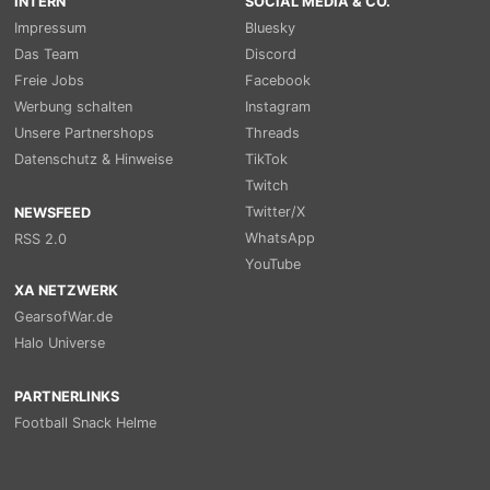
INTERN
SOCIAL MEDIA & CO.
Impressum
Bluesky
Das Team
Discord
Freie Jobs
Facebook
Werbung schalten
Instagram
Unsere Partnershops
Threads
Datenschutz & Hinweise
TikTok
Twitch
Twitter/X
NEWSFEED
WhatsApp
RSS 2.0
YouTube
XA NETZWERK
GearsofWar.de
Halo Universe
PARTNERLINKS
Football Snack Helme