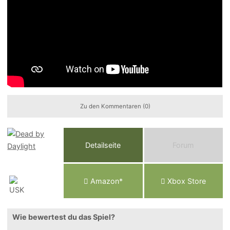
Zu den Kommentaren (0)
Detailseite
Forum
Am
a
z
o
n*
Xbox
Store
Wie bewertest du das Spiel?