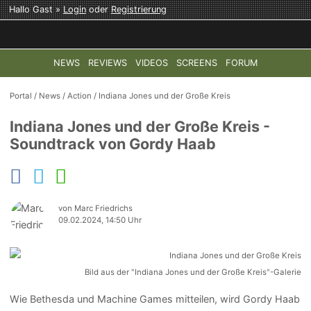
Hallo Gast »
Login
oder
Registrierung
NEWS
REVIEWS
VIDEOS
SCREENS
FORUM
TOP-THEMEN:
COD: MODERN WARFARE 4
HALO: CAMPAI
Portal
/
News
/
Action
/
Indiana Jones und der Große Kreis
Indiana Jones und der Große Kreis -
Soundtrack von Gordy Haab
von Marc Friedrichs
09.02.2024, 14:50 Uhr
Bild aus der "Indiana Jones und der Große Kreis"-Galerie
Wie Bethesda und Machine Games mitteilen, wird Gordy Haab