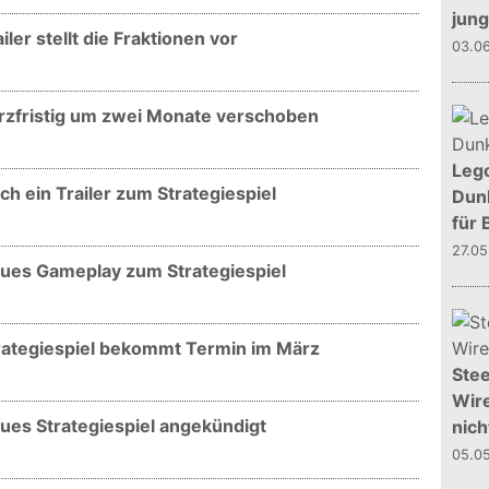
jun
ler stellt die Fraktionen vor
03.0
rzfristig um zwei Monate verschoben
Leg
h ein Trailer zum Strategiespiel
Dunk
für 
27.0
eues Gameplay zum Strategiespiel
trategiespiel bekommt Termin im März
Stee
Wire
ues Strategiespiel angekündigt
nich
05.0