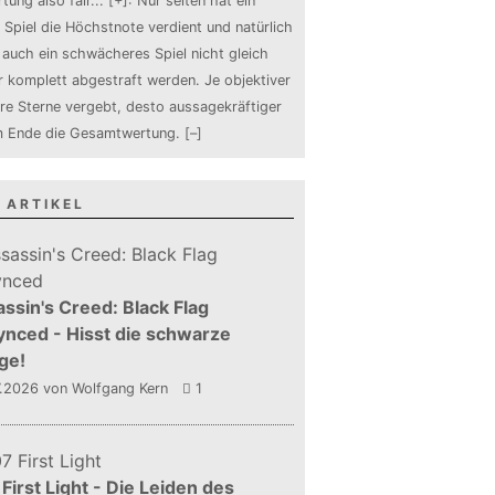
tung also fair
...
[+]
: Nur selten hat ein
 Spiel die Höchstnote verdient und natürlich
auch ein schwächeres Spiel nicht gleich
 komplett abgestraft werden. Je objektiver
ure Sterne vergebt, desto aussagekräftiger
m Ende die Gesamtwertung.
[–]
 ARTIKEL
ssin's Creed: Black Flag
nced - Hisst die schwarze
ge!
7.2026
von Wolfgang Kern
1
First Light - Die Leiden des