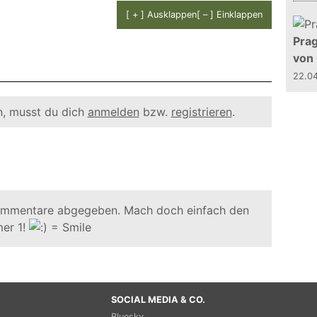
[ + ] Ausklappen
[ – ] Einklappen
Prag
von
22.0
, musst du dich
anmelden
bzw.
registrieren
.
ommentare abgegeben. Mach doch einfach den
er 1!
SOCIAL MEDIA & CO.
Bluesky