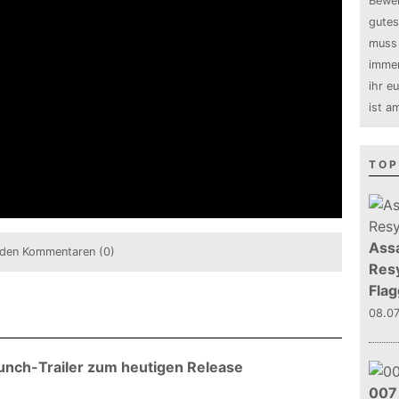
Bewer
gutes
muss 
immer
ihr e
ist a
TOP
Assa
den Kommentaren (0)
Resy
Flag
08.0
unch-Trailer zum heutigen Release
007 