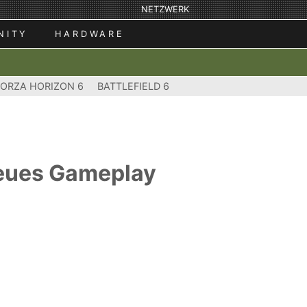
NETZWERK
NITY
HARDWARE
FORZA HORIZON 6
BATTLEFIELD 6
 neues Gameplay