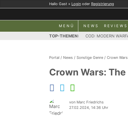
Hallo Gast »
Login
oder
Registrierung
MENÜ
NEWS
REVIEWS
TOP-THEMEN:
COD: MODERN WARF
Portal
/
News
/
Sonstige Genre
/
Crown Wars:
Crown Wars: The B
von Marc Friedrichs
27.02.2024, 14:36 Uhr