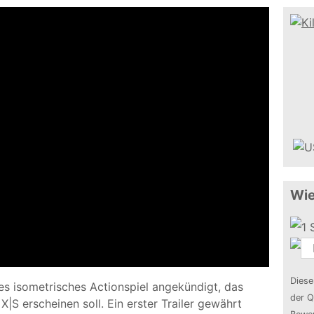
Wie
Diese
eues isometrisches Actionspiel angekündigt, das
der Q
X|S erscheinen soll. Ein erster Trailer gewährt