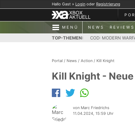
Hallo Gast »
Login
oder
Registrierung
PO
MENÜ
NEWS
REVIEWS
TOP-THEMEN:
COD: MODERN WARF
Portal
/
News
/
Action
/
Kill Knight
Kill Knight - Neu
von Marc Friedrichs
11.04.2024, 15:59 Uhr