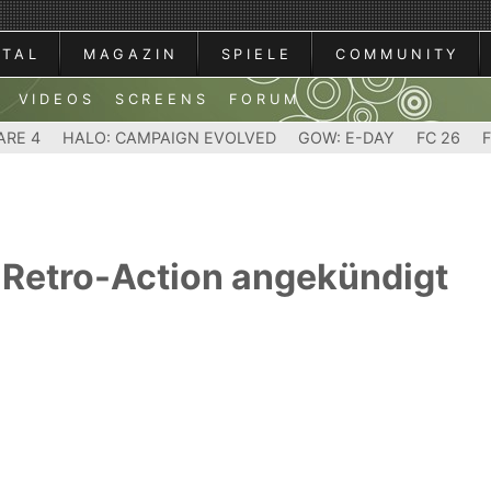
RTAL
MAGAZIN
SPIELE
COMMUNITY
VIDEOS
SCREENS
FORUM
ARE 4
HALO: CAMPAIGN EVOLVED
GOW: E-DAY
FC 26
e Retro-Action angekündigt