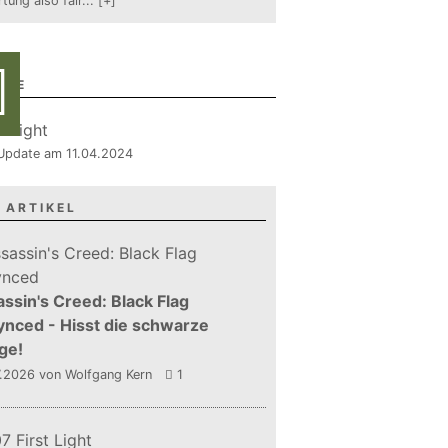
tung also fair
...
[+]
RIE
, Update am 11.04.2024
 ARTIKEL
ssin's Creed: Black Flag
nced - Hisst die schwarze
ge!
7.2026
von Wolfgang Kern
1