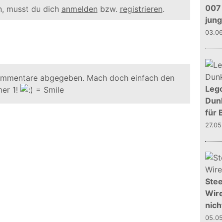
007 
, musst du dich
anmelden
bzw.
registrieren
.
jun
03.0
ommentare abgegeben. Mach doch einfach den
Leg
er 1!
Dunk
für 
27.0
Stee
Wire
nich
05.0