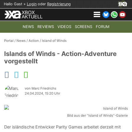
Hallo Gast »
Login
oder
Registrierung
NEWS
REVIEWS
VIDEOS
SCREENS
FORUM
TOP-THEMEN:
COD: MODERN WARFARE 4
HALO: CAMPAI
Portal
/
News
/
Action
/
Island of Winds
Islands of Winds - Action-Adventure
vorgestellt
von Marc Friedrichs
24.04.2024, 15:20 Uhr
Bild aus der "Island of Winds"-Galerie
Der isländische Entwicker Parity Games arbeitet derzeit mit