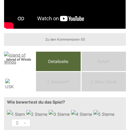
Zu den Kommentaren (0)
Island of Winds
Detailseite
Forum
Am
a
z
o
n*
Xbox
Store
Wie bewertest du das Spiel?
-