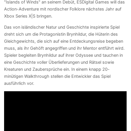
"Islands of Winds" an seinem Debüt, ESDigital Games will das
Action-Adventure mit nordischer Folklore nächstes Jahr auf
Xbox Series X|S bringen.
Das von isländischer Natur und Geschichte inspirierte Spiel
dreht sich um die Protagonistin Brynhildur, die Hüterin des
Gleichgewichts, die sich auf eine Entdeckungsreise begeben
muss, als ihr Gehöft angegriffen und ihr Mentor entführt wird.
Spieler begleiten Brynhildur auf ihrer Odyssee und tauchen in
eine Geschichte voller Überlieferungen und Rätsel sowie
Kreaturen und Zaubersprüche ein. In einem knapp 20-
minütigen Walkthrough stellen die Entwickler das Spiel
ausführlich vor.