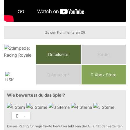
Zu den Kommentaren (0)
Detailseite
Forum
Am
a
z
o
n*
Xbox
Store
Wie bewertest du das Spiel?
-
Dieses Rating für registrierte Benutzer lebt von der Qualität der verteilten