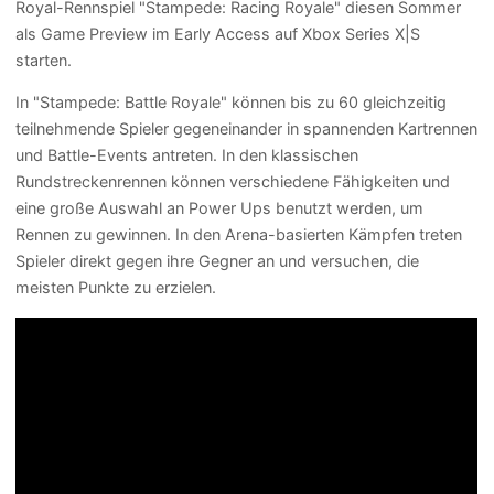
Royal-Rennspiel "Stampede: Racing Royale" diesen Sommer
als Game Preview im Early Access auf Xbox Series X|S
starten.
In "Stampede: Battle Royale" können bis zu 60 gleichzeitig
teilnehmende Spieler gegeneinander in spannenden Kartrennen
und Battle-Events antreten. In den klassischen
Rundstreckenrennen können verschiedene Fähigkeiten und
eine große Auswahl an Power Ups benutzt werden, um
Rennen zu gewinnen. In den Arena-basierten Kämpfen treten
Spieler direkt gegen ihre Gegner an und versuchen, die
meisten Punkte zu erzielen.