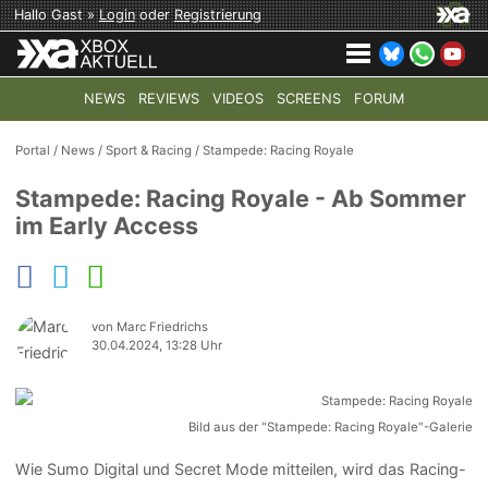
Hallo Gast »
Login
oder
Registrierung
NEWS
REVIEWS
VIDEOS
SCREENS
FORUM
TOP-THEMEN:
COD: MODERN WARFARE 4
HALO: CAMPAI
Portal
/
News
/
Sport & Racing
/
Stampede: Racing Royale
Stampede: Racing Royale - Ab Sommer
im Early Access
von Marc Friedrichs
30.04.2024, 13:28 Uhr
Bild aus der "Stampede: Racing Royale"-Galerie
Wie Sumo Digital und Secret Mode mitteilen, wird das Racing-