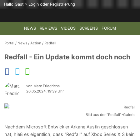
Hallo Gast »
Login
oder
Registrierung
NEWS
REVIEWS
VIDEOS
SCREENS
FORUM
TOP-THEMEN:
COD: MODERN WARFARE 4
HALO: CAMPAI
Portal
/
News
/
Action
/
Redfall
Redfall - Ein Update kommt doch noch
von Marc Friedrichs
20.05.2024, 19:39 Uhr
Bild aus der "Redfall"-Galerie
Nachdem Microsoft Entwickler
Arkane Austin geschlossen
hat, hieß es eigentlich, dass "Redfall" auf Xbox Series X|S kein