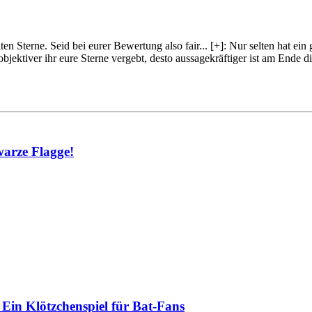
lten Sterne. Seid bei eurer Bewertung also fair
...
[+]
: Nur selten hat ein
objektiver ihr eure Sterne vergebt, desto aussagekräftiger ist am Ende
warze Flagge!
Ein Klötzchenspiel für Bat-Fans