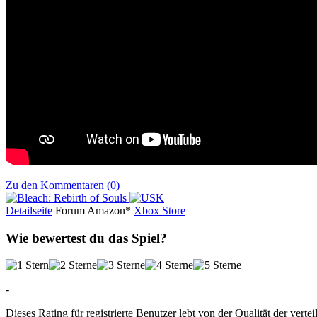
Zu den Kommentaren (0)
Detailseite
Forum
Am
a
z
o
n*
Xbox
Store
Wie bewertest du das Spiel?
-
Dieses Rating für registrierte Benutzer lebt von der Qualität der vertei