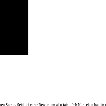
lten Sterne. Seid bei eurer Bewertung also fair
...
[+]
: Nur selten hat ein