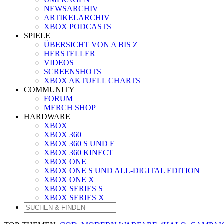
NEWSARCHIV
ARTIKELARCHIV
XBOX PODCASTS
SPIELE
ÜBERSICHT VON A BIS Z
HERSTELLER
VIDEOS
SCREENSHOTS
XBOX AKTUELL CHARTS
COMMUNITY
FORUM
MERCH SHOP
HARDWARE
XBOX
XBOX 360
XBOX 360 S UND E
XBOX 360 KINECT
XBOX ONE
XBOX ONE S UND ALL-DIGITAL EDITION
XBOX ONE X
XBOX SERIES S
XBOX SERIES X