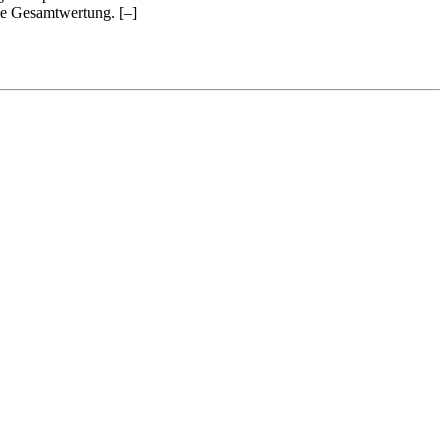
 die Gesamtwertung.
[–]