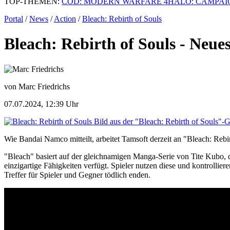
TOP-THEMEN:
COD: MODERN WARFARE 4
HALO: CAMPAI
Portal
/
News
/
Action
/
Bleach: Rebirth of Souls
Bleach: Rebirth of Souls - Neu
von Marc Friedrichs
07.07.2024, 12:39 Uhr
Bild aus der "Bleach: Rebirth of Souls"-G
Wie Bandai Namco mitteilt, arbeitet Tamsoft derzeit an "Bleach: Rebi
"Bleach" basiert auf der gleichnamigen Manga-Serie von Tite Kubo, d
einzigartige Fähigkeiten verfügt. Spieler nutzen diese und kontrolli
Treffer für Spieler und Gegner tödlich enden.