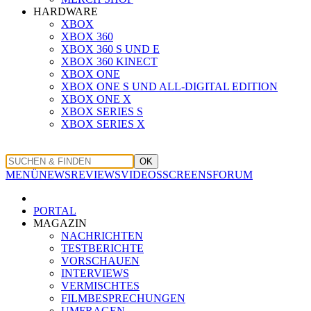
HARDWARE
XBOX
XBOX 360
XBOX 360 S UND E
XBOX 360 KINECT
XBOX ONE
XBOX ONE S UND ALL-DIGITAL EDITION
XBOX ONE X
XBOX SERIES S
XBOX SERIES X
OK
MENÜ
NEWS
REVIEWS
VIDEOS
SCREENS
FORUM
PORTAL
MAGAZIN
NACHRICHTEN
TESTBERICHTE
VORSCHAUEN
INTERVIEWS
VERMISCHTES
FILMBESPRECHUNGEN
UMFRAGEN