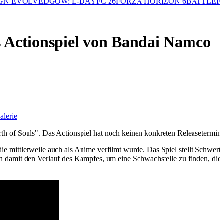
GN EVOLVED
GOW: E-DAY
FC 26
FORZA HORIZON 6
BATTLEF
es Actionspiel von Bandai Namco
alerie
rth of Souls". Das Actionspiel hat noch keinen konkreten Releasetermin
ie mittlerweile auch als Anime verfilmt wurde. Das Spiel stellt Schwe
eren damit den Verlauf des Kampfes, um eine Schwachstelle zu finden, d